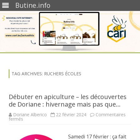
Butine.info
Skip
to
content
TAG ARCHIVES:
RUCHERS ÉCOLES
Débuter en apiculture – les découvertes
de Doriane : hivernage mais pas que…
Doriane Alberico
22 février 2024
Commentaires
sur
fermés
Débuter
en
apiculture
–
Samedi 17 février : ça fait