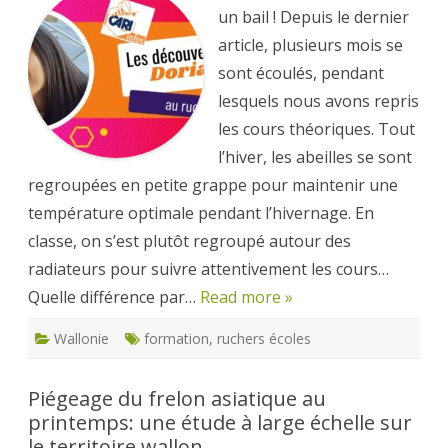
les
découvertes
un bail ! Depuis le dernier
de
Doriane
article, plusieurs mois se
:
hivernage
sont écoulés, pendant
mais
pas
lesquels nous avons repris
que…
les cours théoriques. Tout
l’hiver, les abeilles se sont
regroupées en petite grappe pour maintenir une
température optimale pendant l’hivernage. En
classe, on s’est plutôt regroupé autour des
radiateurs pour suivre attentivement les cours…
Quelle différence par…
Read more »
Wallonie
formation
,
ruchers écoles
Piégeage du frelon asiatique au
printemps: une étude à large échelle sur
le territoire wallon