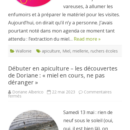
vareuses, à allumer les
enfumoirs et à préparer le matériel pour les visites.
Aujourd’hui, on dirait qu’il n’y a personne. J’avais
pourtant noté dans mon agenda ce moment tant
attendu : l’extraction du miel…
Read more »
Wallonie
apiculture
,
Miel
,
miellerie
,
ruchers écoles
Débuter en apiculture – les découvertes
de Doriane : « miel en cours, ne pas
déranger »
Doriane Alberico
22 mai 2023
Commentaires
sur
fermés
Débuter
en
apiculture
–
Samedi 13 mai : rien de
les
découvertes
neuf sous le soleil (oui,
de
Doriane
oui, il est bien là), on