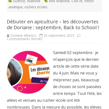
Science
,
Wallonie
Bee Wallonie
,
CRA-W
,
frelon
asiatique
,
ruchers écoles
Débuter en apiculture – les découvertes
de Doriane : septembre, Back to School !
Doriane Alberico
25 septembre 2023
sur
Commentaires fermés
Débuter
en
apiculture
–
Samedi 02 septembre : je
les
découvertes
m’aperçois que le dernier
de
Doriane
article de cette série date
:
septembre,
du 4 juin. Mais ne vous y
Back
to
méprenez pas, beaucoup
School
!
de choses se sont passées
entre temps. Tout l’été, les
allées et venues au rucher-école ont été
nombreuses. Dans la mesure du possible, les élèves