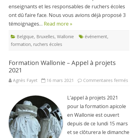
enseignants et les responsables de ruchers écoles
ont dû faire face. Nous vous avions déjà proposé 3
témoignages…
Read more »
Belgique
,
Bruxelles
,
Wallonie
événement
,
formation
,
ruchers écoles
Formation Wallonie – Appel à projets
2021
sur
Agnès Fayet
16 mars 2021
Commentaires fermés
Form
Wall
–
L’appel à projets 2021
Appe
à
pour la formation apicole
proje
2021
en Wallonie est ouvert
depuis de ce lundi 15 mars
et se clôturera le dimanche