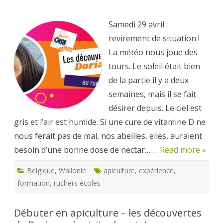
Débuter
en
apiculture
–
Samedi 29 avril :
les
découvertes
revirement de situation !
de
Doriane:
La météo nous joue des
l’évaluation
des
tours. Le soleil était bien
réserves
et
de la partie il y a deux
le
suivi
semaines, mais il se fait
des
reines
désirer depuis. Le ciel est
gris et l’air est humide. Si une cure de vitamine D ne
nous ferait pas de mal, nos abeilles, elles, auraient
besoin d’une bonne dose de nectar… …
Read more »
Belgique
,
Wallonie
apiculture
,
expérience
,
formation
,
ruchers écoles
Débuter en apiculture – les découvertes