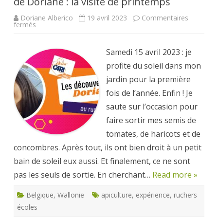
de Doriane : la visite de printemps
Doriane Alberico
19 avril 2023
Commentaires
sur
fermés
Débuter
en
apiculture
–
Samedi 15 avril 2023 : je
les
découvertes
profite du soleil dans mon
de
Doriane
jardin pour la première
:
la
fois de l’année. Enfin ! Je
visite
de
saute sur l’occasion pour
printemps
faire sortir mes semis de
tomates, de haricots et de
concombres. Après tout, ils ont bien droit à un petit
bain de soleil eux aussi. Et finalement, ce ne sont
pas les seuls de sortie. En cherchant…
Read more »
Belgique
,
Wallonie
apiculture
,
expérience
,
ruchers
écoles