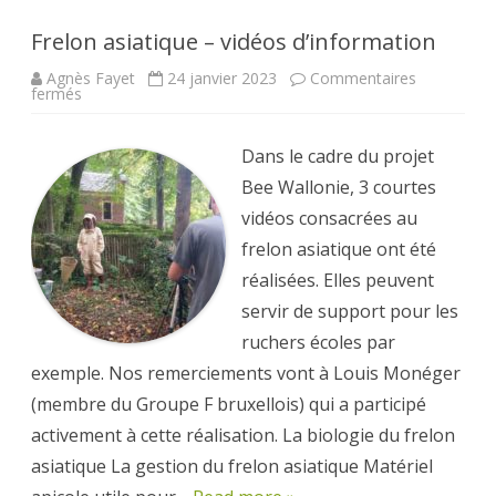
Frelon asiatique – vidéos d’information
Agnès Fayet
24 janvier 2023
Commentaires
sur
fermés
Frelon
asiatique
–
vidéos
Dans le cadre du projet
d’information
Bee Wallonie, 3 courtes
vidéos consacrées au
frelon asiatique ont été
réalisées. Elles peuvent
servir de support pour les
ruchers écoles par
exemple. Nos remerciements vont à Louis Monéger
(membre du Groupe F bruxellois) qui a participé
activement à cette réalisation. La biologie du frelon
asiatique La gestion du frelon asiatique Matériel