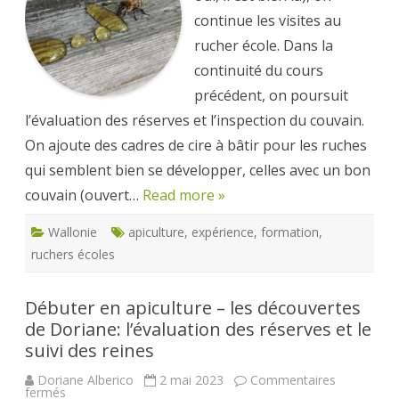
:
« miel
continue les visites au
en
cours,
rucher école. Dans la
ne
pas
continuité du cours
déranger »
précédent, on poursuit
l’évaluation des réserves et l’inspection du couvain.
On ajoute des cadres de cire à bâtir pour les ruches
qui semblent bien se développer, celles avec un bon
couvain (ouvert…
Read more »
Wallonie
apiculture
,
expérience
,
formation
,
ruchers écoles
Débuter en apiculture – les découvertes
de Doriane: l’évaluation des réserves et le
suivi des reines
Doriane Alberico
2 mai 2023
Commentaires
sur
fermés