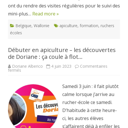
ont du rendre des visites régulières pour le suivi des
mini-plus…
Read more »
Belgique
,
Wallonie
apiculture
,
formation
,
ruchers
écoles
Débuter en apiculture – les découvertes
de Doriane : ça coule à flot…
Doriane Alberico
4 juin 2023
Commentaires
sur
fermés
Débuter
en
apiculture
–
Samedi 3 juin : il fait plutôt
les
découvertes
calme lorsque j’arrive au
de
Doriane
rucher-école ce samedi.
:
ça
D’habitude à cette heure-
coule
à
ci, les autres élèves
flot…
s’affairent déjà à enfiler les