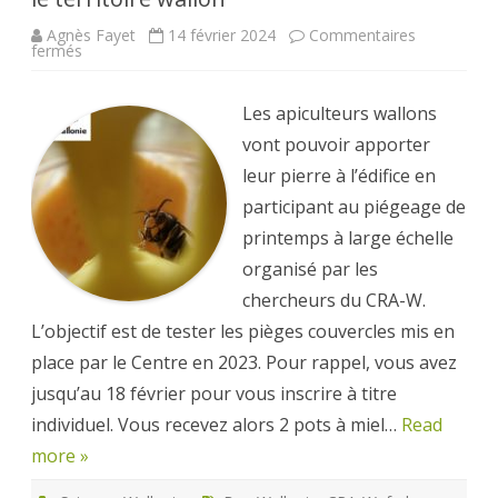
Agnès Fayet
14 février 2024
Commentaires
sur
fermés
Piégeage
du
frelon
asiatique
Les apiculteurs wallons
au
printemps:
vont pouvoir apporter
une
étude
leur pierre à l’édifice en
à
large
participant au piégeage de
échelle
sur
printemps à large échelle
le
territoire
organisé par les
wallon
chercheurs du CRA-W.
L’objectif est de tester les pièges couvercles mis en
place par le Centre en 2023. Pour rappel, vous avez
jusqu’au 18 février pour vous inscrire à titre
individuel. Vous recevez alors 2 pots à miel…
Read
more »