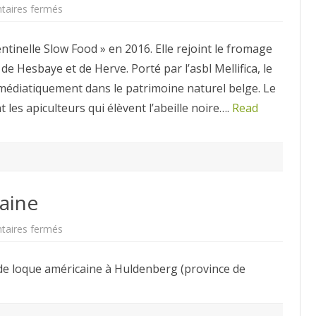
sur
aires fermés
« Miel
de
noire »
ntinelle Slow Food » en 2016. Elle rejoint le fromage
 de Hesbaye et de Herve. Porté par l’asbl Mellifica, le
re médiatiquement dans le patrimoine naturel belge. Le
 les apiculteurs qui élèvent l’abeille noire….
Read
aine
sur
aires fermés
ALerte
–
Loque
de loque américaine à Huldenberg (province de
américaine