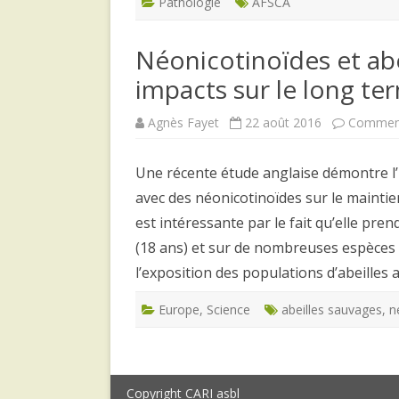
Pathologie
AFSCA
Néonicotinoïdes et ab
impacts sur le long te
Agnès Fayet
22 août 2016
Comment
Une récente étude anglaise démontre l’
avec des néonicotinoïdes sur le maintie
est intéressante par le fait qu’elle pre
(18 ans) et sur de nombreuses espèces d
l’exposition des populations d’abeilles
Europe
,
Science
abeilles sauvages
,
n
Copyright CARI asbl