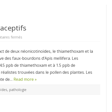
aceptifs
sur
aires fermés
Néonicotinoïdes
contraceptifs
act de deux néonicotinoïdes, le thiamethoxam et la
ive des faux-bourdons d’Apis mellifera. Les
 4.5 ppb de thiamethoxam et à 1.5 ppb de
 réalistes trouvées dans le pollen des plantes. Les
âte de…
Read more »
oïdes
,
pathologie