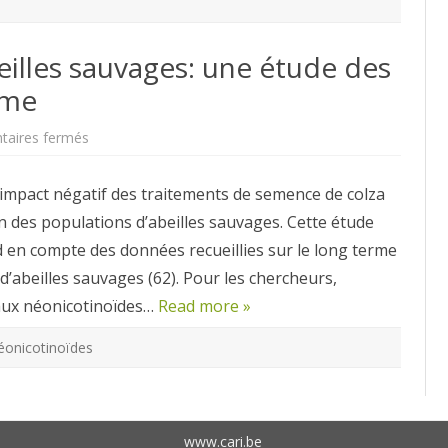
eilles sauvages: une étude des
rme
sur
aires fermés
Néonicotinoïdes
et
abeilles
impact négatif des traitements de semence de colza
sauvages:
une
n des populations d’abeilles sauvages. Cette étude
étude
des
nd en compte des données recueillies sur le long terme
impacts
sur
’abeilles sauvages (62). Pour les chercheurs,
le
long
 aux néonicotinoïdes…
terme
Read more »
éonicotinoïdes
www.cari.be