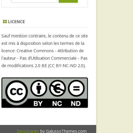
e
a
r
LICENCE
c
h
Sauf mention contraire, le contenu de ce site
est mis à disposition selon les termes de la
licence: Creative Commons - Attribution de
l'auteur - Pas d’Utilisation Commerciale - Pas
de modifications 2.0 BE (CC BY-NC-ND 2.0).
ZeroGravity
by GalussoThemes.com