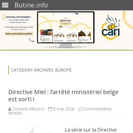
Butine.info
Skip
to
content
CATEGORY ARCHIVES:
EUROPE
Directive Miel : l’arrêté ministériel belge
est sorti !
Doriane Alberico
8 mai 2026
Commentaires
sur
fermés
Directive
Miel
:
l’arrêté
La série sur la Directive