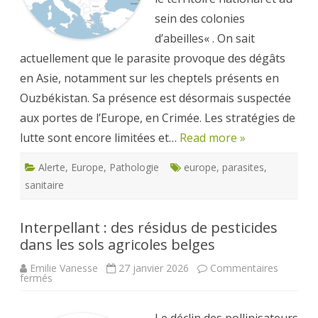
sein des colonies
d’abeilles« . On sait
actuellement que le parasite provoque des dégâts
en Asie, notamment sur les cheptels présents en
Ouzbékistan. Sa présence est désormais suspectée
aux portes de l’Europe, en Crimée. Les stratégies de
lutte sont encore limitées et…
Read more »
Alerte
,
Europe
,
Pathologie
europe
,
parasites
,
sanitaire
Interpellant : des résidus de pesticides
dans les sols agricoles belges
Emilie Vanesse
27 janvier 2026
Commentaires
sur
fermés
Interpellant
:
des
résidus
Le déclin des pollinisateurs