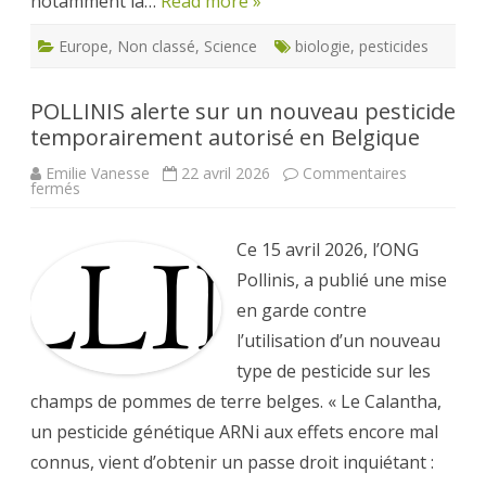
notamment la…
Read more »
Europe
,
Non classé
,
Science
biologie
,
pesticides
POLLINIS alerte sur un nouveau pesticide
temporairement autorisé en Belgique
Emilie Vanesse
22 avril 2026
Commentaires
sur
fermés
POLLINIS
alerte
sur
un
Ce 15 avril 2026, l’ONG
nouveau
pesticide
Pollinis, a publié une mise
temporairement
autorisé
en garde contre
en
Belgique
l’utilisation d’un nouveau
type de pesticide sur les
champs de pommes de terre belges. « Le Calantha,
un pesticide génétique ARNi aux effets encore mal
connus, vient d’obtenir un passe droit inquiétant :