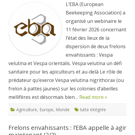
l’EBA
L’EBA (European
appelle
à
Beekeeping Association) a
agir
maintenant
organisé un webinaire le
(1/2)
11 février 2026 concernant
l’état des lieux de la
dispersion de deux frelons
envahissants : Vespa
velutina et Vespa orientalis. Vespa velutina un défi
sanitaire pour les apiculteurs et au-delà Le rôle de
prédateur qu’exerce Vespa velutina nigrithorax (ou
frelon à pattes jaunes) sur les colonies d’abeilles
mellifères est désormais bien…
Read more »
Agriculture
,
Europe
,
Monde
lutte intégrée
Frelons envahissants : l’EBA appelle à agir
maintenant (2/2)