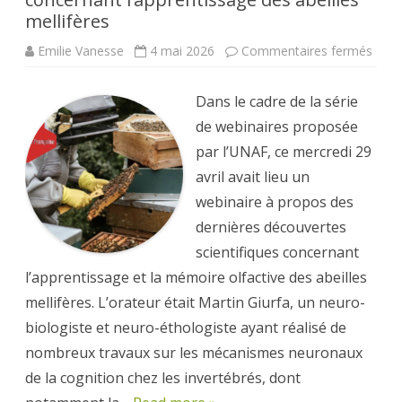
mellifères
sur
Emilie Vanesse
4 mai 2026
Commentaires fermés
Les
derni
déco
Dans le cadre de la série
scien
conc
de webinaires proposée
l’app
des
par l’UNAF, ce mercredi 29
abeil
melli
avril avait lieu un
webinaire à propos des
dernières découvertes
scientifiques concernant
l’apprentissage et la mémoire olfactive des abeilles
mellifères. L’orateur était Martin Giurfa, un neuro-
biologiste et neuro-éthologiste ayant réalisé de
nombreux travaux sur les mécanismes neuronaux
de la cognition chez les invertébrés, dont