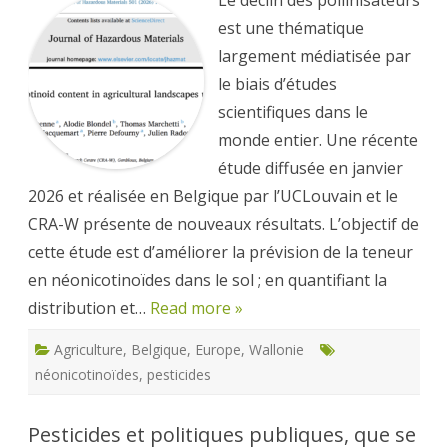
de
pesticides
est une thématique
dans
les
largement médiatisée par
sols
agricoles
le biais d’études
belges
scientifiques dans le
monde entier. Une récente
étude diffusée en janvier
2026 et réalisée en Belgique par l’UCLouvain et le
CRA-W présente de nouveaux résultats. L’objectif de
cette étude est d’améliorer la prévision de la teneur
en néonicotinoïdes dans le sol ; en quantifiant la
distribution et…
Read more »
Agriculture
,
Belgique
,
Europe
,
Wallonie
néonicotinoïdes
,
pesticides
Pesticides et politiques publiques, que se