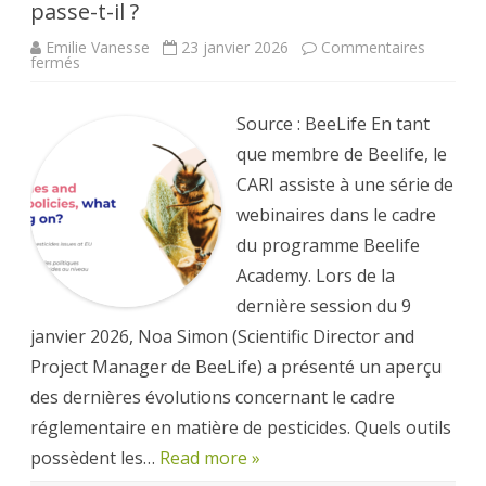
passe-t-il ?
Emilie Vanesse
23 janvier 2026
Commentaires
sur
fermés
Pesticides
et
politiques
publiques,
Source : BeeLife En tant
que
se
que membre de Beelife, le
passe-
t-
CARI assiste à une série de
il
?
webinaires dans le cadre
du programme Beelife
Academy. Lors de la
dernière session du 9
janvier 2026, Noa Simon (Scientific Director and
Project Manager de BeeLife) a présenté un aperçu
des dernières évolutions concernant le cadre
réglementaire en matière de pesticides. Quels outils
possèdent les…
Read more »