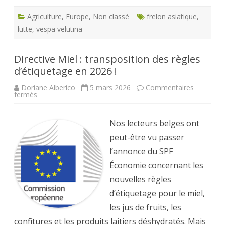
Agriculture
,
Europe
,
Non classé
frelon asiatique
,
lutte
,
vespa velutina
Directive Miel : transposition des règles
d’étiquetage en 2026 !
Doriane Alberico
5 mars 2026
Commentaires
sur
fermés
Directive
Miel
:
transposition
Nos lecteurs belges ont
des
règles
peut-être vu passer
d’étiquetage
en
l’annonce du SPF
2026
!
Économie concernant les
nouvelles règles
d’étiquetage pour le miel,
les jus de fruits, les
confitures et les produits laitiers déshydratés. Mais