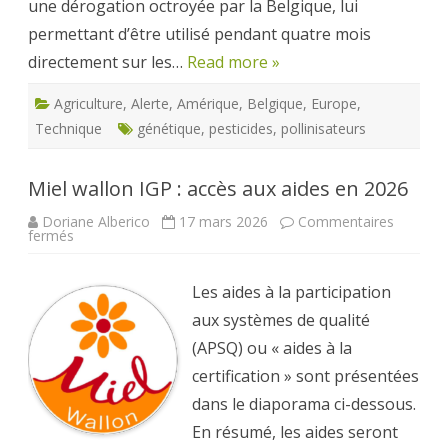
une dérogation octroyée par la Belgique, lui
permettant d’être utilisé pendant quatre mois
directement sur les…
Read more »
Agriculture
,
Alerte
,
Amérique
,
Belgique
,
Europe
,
Technique
génétique
,
pesticides
,
pollinisateurs
Miel wallon IGP : accès aux aides en 2026
Doriane Alberico
17 mars 2026
Commentaires
sur
fermés
Miel
wallon
IGP
:
Les aides à la participation
accès
aux
aux systèmes de qualité
aides
en
(APSQ) ou « aides à la
2026
certification » sont présentées
dans le diaporama ci-dessous.
En résumé, les aides seront