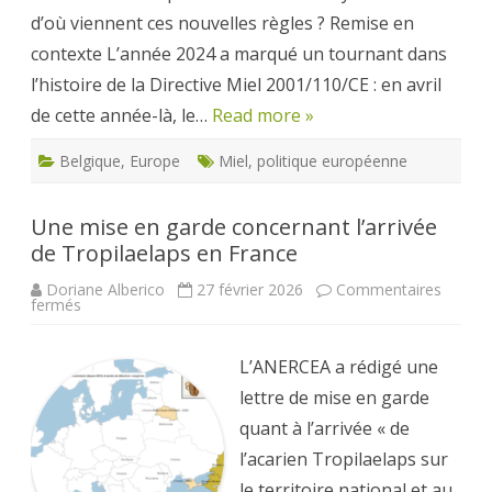
d’où viennent ces nouvelles règles ? Remise en
contexte L’année 2024 a marqué un tournant dans
l’histoire de la Directive Miel 2001/110/CE : en avril
de cette année-là, le…
Read more »
Belgique
,
Europe
Miel
,
politique européenne
Une mise en garde concernant l’arrivée
de Tropilaelaps en France
Doriane Alberico
27 février 2026
Commentaires
sur
fermés
Une
mise
en
garde
L’ANERCEA a rédigé une
concernant
l’arrivée
lettre de mise en garde
de
Tropilaelaps
quant à l’arrivée « de
en
France
l’acarien Tropilaelaps sur
le territoire national et au