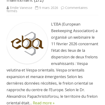
Emilie Vanesse
9 mars 2026
Commentaires
sur
fermés
Frelons
envahissants
:
l’EBA
L’EBA (European
appelle
à
Beekeeping Association) a
agir
maintenant
organisé un webinaire le
(2/2)
11 février 2026 concernant
l’état des lieux de la
dispersion de deux frelons
envahissants : Vespa
velutina et Vespa orientalis. Vespa orientalis
expansion et menace émergentes Selon les
dernières données récoltées, le frelon oriental se
rapproche du centre de l’Europe. Selon le Dr.
Alexandros Papachristoforou, le territoire du frelon
oriental était…
Read more »