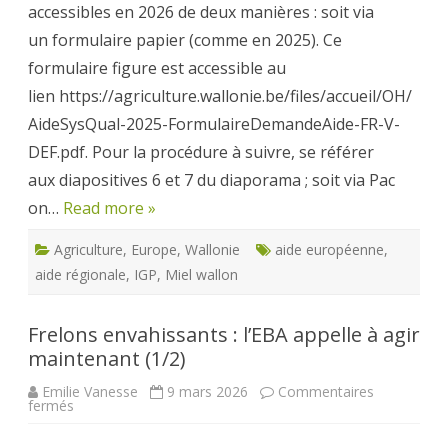
accessibles en 2026 de deux manières : soit via
un formulaire papier (comme en 2025). Ce
formulaire figure est accessible au
lien https://agriculture.wallonie.be/files/accueil/OH/
AideSysQual-2025-FormulaireDemandeAide-FR-V-
DEF.pdf. Pour la procédure à suivre, se référer
aux diapositives 6 et 7 du diaporama ; soit via Pac
on…
Read more »
Agriculture
,
Europe
,
Wallonie
aide européenne
,
aide régionale
,
IGP
,
Miel wallon
Frelons envahissants : l’EBA appelle à agir
maintenant (1/2)
Emilie Vanesse
9 mars 2026
Commentaires
sur
fermés
Frelons
envahissants
: