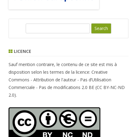
S
e
a
r
LICENCE
c
h
Sauf mention contraire, le contenu de ce site est mis à
disposition selon les termes de la licence: Creative
Commons - Attribution de l'auteur - Pas d’Utilisation
Commerciale - Pas de modifications 2.0 BE (CC BY-NC-ND
2.0).