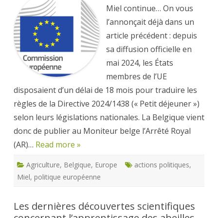
ministériel
belge
Miel continue… On vous
est
sorti
l’annonçait déjà dans un
!
article précédent : depuis
sa diffusion officielle en
mai 2024, les États
membres de l’UE
disposaient d’un délai de 18 mois pour traduire les
règles de la Directive 2024/1438 (« Petit déjeuner »)
selon leurs législations nationales. La Belgique vient
donc de publier au Moniteur belge l’Arrêté Royal
(AR)…
Read more »
Agriculture
,
Belgique
,
Europe
actions politiques
,
Miel
,
politique européenne
Les dernières découvertes scientifiques
concernant l’apprentissage des abeilles