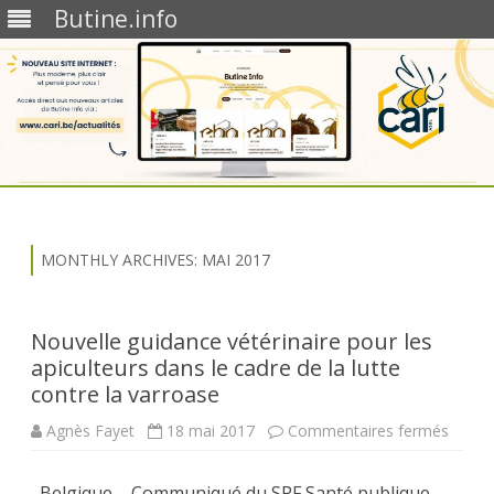
Butine.info
Skip
to
content
MONTHLY ARCHIVES:
MAI 2017
Nouvelle guidance vétérinaire pour les
apiculteurs dans le cadre de la lutte
contre la varroase
sur
Agnès Fayet
18 mai 2017
Commentaires fermés
Nouve
guida
vétéri
Belgique – Communiqué du SPF Santé publique
pour