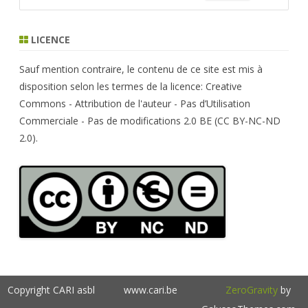
e
a
r
LICENCE
c
h
Sauf mention contraire, le contenu de ce site est mis à
disposition selon les termes de la licence: Creative
Commons - Attribution de l'auteur - Pas d’Utilisation
Commerciale - Pas de modifications 2.0 BE (CC BY-NC-ND
2.0).
Copyright CARI asbl
www.cari.be
ZeroGravity
by