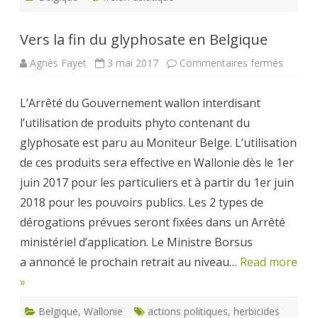
Vers la fin du glyphosate en Belgique
sur
Agnès Fayet
3 mai 2017
Commentaires fermés
Vers
la
fin
L’Arrêté du Gouvernement wallon interdisant
du
glyphos
l’utilisation de produits phyto contenant du
en
Belgiqu
glyphosate est paru au Moniteur Belge. L’utilisation
de ces produits sera effective en Wallonie dès le 1er
juin 2017 pour les particuliers et à partir du 1er juin
2018 pour les pouvoirs publics. Les 2 types de
dérogations prévues seront fixées dans un Arrêté
ministériel d’application. Le Ministre Borsus
a annoncé le prochain retrait au niveau…
Read more
»
Belgique
,
Wallonie
actions politiques
,
herbicides