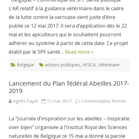
les
L’AR relatif à la guidance vétérinaire dans le cadre
apicul
dans
de la lutte contre la varroase vient juste d’être
le
cadre
publié ce 12 mai 2017. Il sera d’application dès le 22
de
la
mai et les apiculteurs qui le souhaitent pourront
lutte
contre
adhérer au système à partir de cette date. Ce projet
la
varro
établi par le SPF santé…
Read more »
Belgique
actions politiques
,
AFSCA
,
Vétérinaire
Lancement du Plan fédéral Abeilles 2017-
2019
sur
Agnès Fayet
15 mai 2017
Commentaires fermés
Lance
du
Plan
La “Journée d’inspiration sur les abeilles – Inspiratie
fédéra
Abeill
over bijen” organisée à l’Institut Royal des Sciences
2017-
2019
naturelles de Belgique ce 15 mai a donné la parole