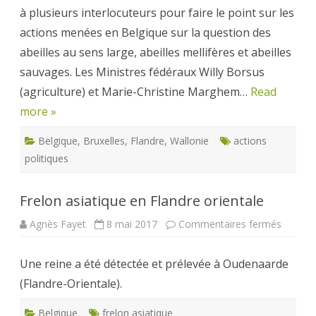
à plusieurs interlocuteurs pour faire le point sur les
actions menées en Belgique sur la question des
abeilles au sens large, abeilles mellifères et abeilles
sauvages. Les Ministres fédéraux Willy Borsus
(agriculture) et Marie-Christine Marghem…
Read
more »
Belgique
,
Bruxelles
,
Flandre
,
Wallonie
actions
politiques
Frelon asiatique en Flandre orientale
sur
Agnès Fayet
8 mai 2017
Commentaires fermés
Frelon
asiatiq
en
Une reine a été détectée et prélevée à Oudenaarde
Flandre
orienta
(Flandre-Orientale).
Belgique
frelon asiatique