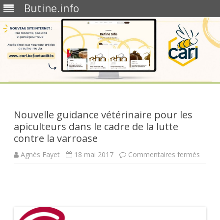
Butine.info
Skip
to
content
Nouvelle guidance vétérinaire pour les
apiculteurs dans le cadre de la lutte
contre la varroase
sur
Agnès Fayet
18 mai 2017
Commentaires fermés
Nouve
guida
vétéri
pour
les
apicul
dans
le
cadre