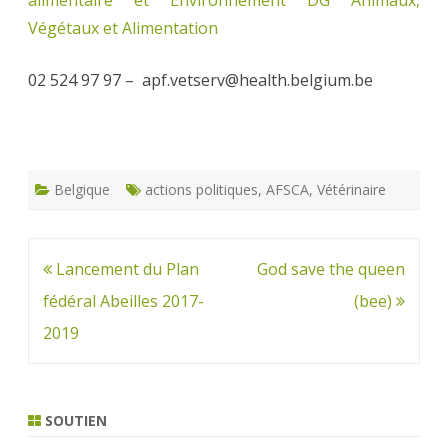
Végétaux et Alimentation
02 524 97 97 – apf.vetserv@health.belgium.be
Belgique
actions politiques
,
AFSCA
,
Vétérinaire
Navigation
Lancement du Plan
God save the queen
de
fédéral Abeilles 2017-
(bee)
l’article
2019
SOUTIEN