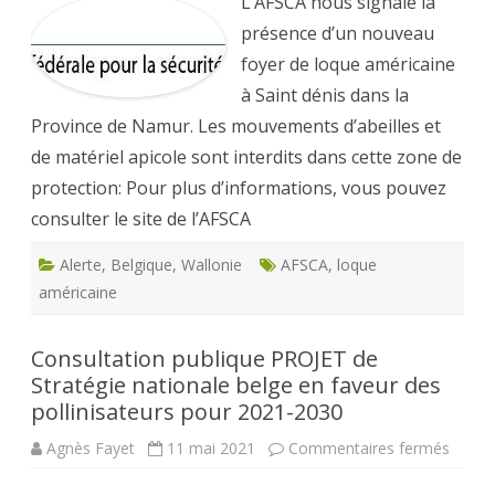
L’AFSCA nous signale la
loque
améri
présence d’un nouveau
foyer de loque américaine
à Saint dénis dans la
Province de Namur. Les mouvements d’abeilles et
de matériel apicole sont interdits dans cette zone de
protection: Pour plus d’informations, vous pouvez
consulter le site de l’AFSCA
Alerte
,
Belgique
,
Wallonie
AFSCA
,
loque
américaine
Consultation publique PROJET de
Stratégie nationale belge en faveur des
pollinisateurs pour 2021-2030
sur
Agnès Fayet
11 mai 2021
Commentaires fermés
Consul
publiq
PROJE