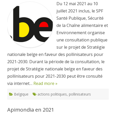
Du 12 mai 2021 au 10
de
Straté
juillet 2021 inclus, le SPF
nation
belge
Santé Publique, Sécurité
en
faveur
de la Chaîne alimentaire et
des
pollin
Environnement organise
pour
2021-
une consultation publique
2030
sur le projet de Stratégie
nationale belge en faveur des pollinisateurs pour
2021-2030. Durant la période de la consultation, le
projet de Stratégie nationale belge en faveur des
pollinisateurs pour 2021-2030 peut être consulté
via internet…
Read more »
Belgique
actions politiques
,
pollinisateurs
Apimondia en 2021