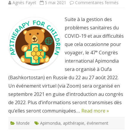
sur
Agnès Fayet
5 mai 2021
Commentaires fermés
Apimon
en
2021
Suite à la gestion des
problèmes sanitaires du
COVID-19 et aux difficultés
que cela occasionne pour
voyager, le 47° Congrès
international Apimondia
sera organisé à Oufa
(Bashkortostan) en Russie du 22 au 27 août 2022.
Un événement virtuel (via Zoom) sera organisé en
septembre 2021 en guise d’introduction au congrès
de 2022. Plus d’informations seront transmises dès
qu’elles seront communiquées….
Read more »
Monde
Apimondia
,
apithérapie
,
événement