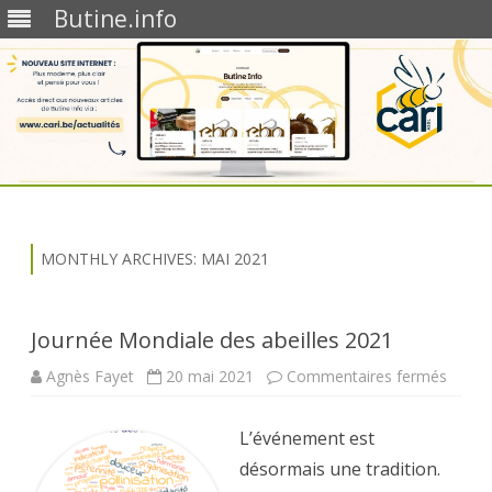
Butine.info
Skip
to
content
MONTHLY ARCHIVES:
MAI 2021
Journée Mondiale des abeilles 2021
sur
Agnès Fayet
20 mai 2021
Commentaires fermés
Journ
Mondi
des
L’événement est
abeille
2021
désormais une tradition.