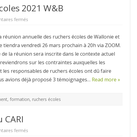
écoles 2021 W&B
sur
aires fermés
Réunion
des
ruchers
a réunion annuelle des ruchers écoles de Wallonie et
écoles
2021
se tiendra vendredi 26 mars prochain à 20h via ZOOM.
W&B
de la réunion sera inscrite dans le contexte actuel
reviendrons sur les contraintes auxquelles les
t les responsables de ruchers écoles ont dû faire
us avions déjà proposé 3 témoignages…
Read more »
ent
,
formation
,
ruchers écoles
u CARI
sur
aires fermés
Assemblée