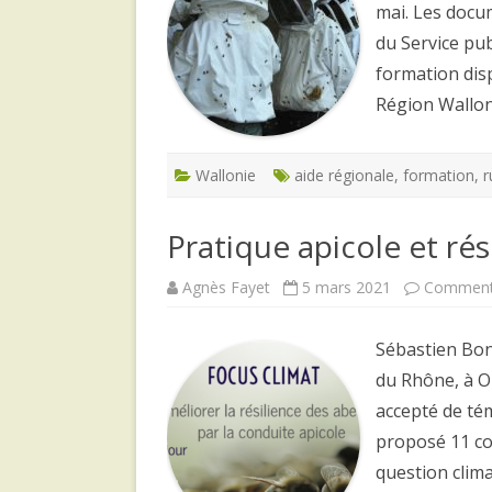
mai. Les docum
du Service pub
formation dis
Région Wallo
Wallonie
aide régionale
,
formation
,
r
Pratique apicole et rés
Agnès Fayet
5 mars 2021
Commenta
Sébastien Bon
du Rhône, à Or
accepté de té
proposé 11 co
question clima