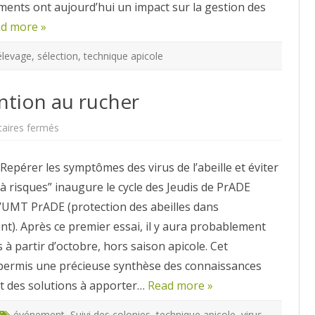
ents ont aujourd’hui un impact sur la gestion des
d more »
élevage
,
sélection
,
technique apicole
ention au rucher
sur
ires fermés
Virus,
abeilles
et
Repérer les symptômes des virus de l’abeille et éviter
prévention
au
à risques” inaugure le cycle des Jeudis de PrADE
rucher
l’UMT PrADE (protection des abeilles dans
t). Après ce premier essai, il y aura probablement
s à partir d’octobre, hors saison apicole. Cet
ermis une précieuse synthèse des connaissances
et des solutions à apporter…
Read more »
événement
,
Suivi des colonies
,
technique apicole
,
virus