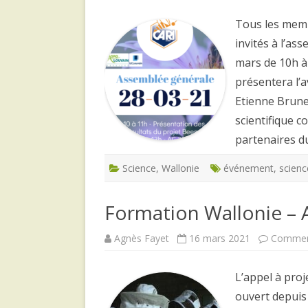
Tous les memb
invités à l’as
mars de 10h à
présentera l’a
Etienne Brune
scientifique c
partenaires 
Science
,
Wallonie
événement
,
scienc
Formation Wallonie – 
Agnès Fayet
16 mars 2021
Comment
L’appel à proj
ouvert depuis 