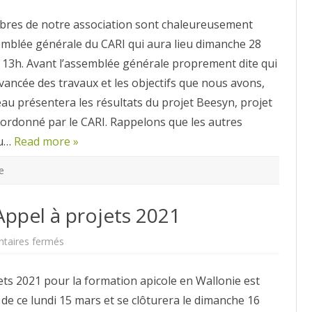
générale
du
res de notre association sont chaleureusement
CARI
semblée générale du CARI qui aura lieu dimanche 28
 13h. Avant l’assemblée générale proprement dite qui
vancée des travaux et les objectifs que nous avons,
au présentera les résultats du projet Beesyn, projet
oordonné par le CARI. Rappelons que les autres
du…
Read more »
e
Appel à projets 2021
sur
aires fermés
Formation
Wallonie
–
ets 2021 pour la formation apicole en Wallonie est
Appel
à
de ce lundi 15 mars et se clôturera le dimanche 16
projets
2021