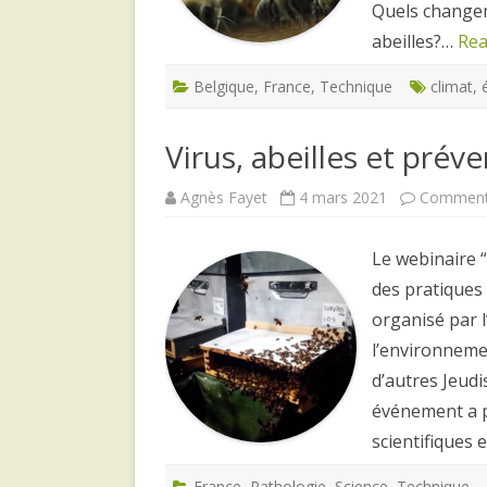
Quels changem
abeilles?…
Rea
Belgique
,
France
,
Technique
climat
,
Virus, abeilles et prév
Agnès Fayet
4 mars 2021
Commenta
Le webinaire “
des pratiques 
organisé par 
l’environnemen
d’autres Jeudi
événement a p
scientifiques 
France
,
Pathologie
,
Science
,
Technique