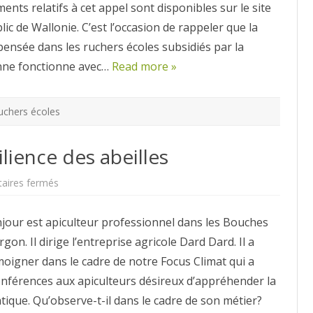
ents relatifs à cet appel sont disponibles sur le site
lic de Wallonie. C’est l’occasion de rappeler que la
pensée dans les ruchers écoles subsidiés par la
nne fonctionne avec…
Read more »
uchers écoles
ilience des abeilles
sur
ires fermés
Pratique
apicole
et
jour est apiculteur professionnel dans les Bouches
résilience
des
gon. Il dirige l’entreprise agricole Dard Dard. Il a
abeilles
moigner dans le cadre de notre Focus Climat qui a
nférences aux apiculteurs désireux d’appréhender la
tique. Qu’observe-t-il dans le cadre de son métier?