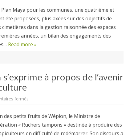
abeilles »
pour
 Plan Maya pour les communes, une quatrième et
les
communes
 été proposées, plus axées sur des objectifs de
Maya
les
es cimetières dans la gestion raisonnée des espaces
plus
engagées
remières années, un bilan des engagements des
nes…
Read more »
n s’exprime à propos de l’avenir
culture
sur
taires fermés
Le
Ministre
René
des petits fruits de Wépion, le Ministre de
Collin
s’exprime
opération « Ruchers tampons » destinée à produire des
à
propos
apiculteurs en difficulté de redémarrer. Son discours a
de
l’avenir