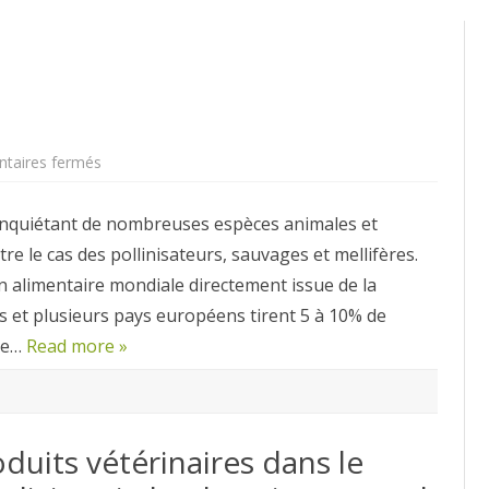
sur
taires fermés
Scénario
catastrophe
 inquiétant de nombreuses espèces animales et
re le cas des pollinisateurs, sauvages et mellifères.
n alimentaire mondiale directement issue de la
is et plusieurs pays européens tirent 5 à 10% de
ire…
Read more »
duits vétérinaires dans le