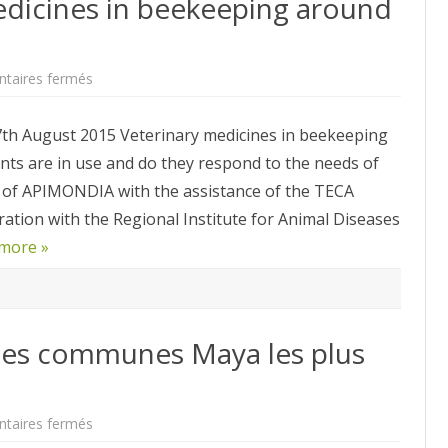
dicines in beekeeping around
sur
taires fermés
Sondage
/
Survey
h August 2015 Veterinary medicines in beekeeping
–
Produits
nts are in use and do they respond to the needs of
vétérinaires
dans
ve of APIMONDIA with the assistance of the TECA
le
monde
tion with the Regional Institute for Animal Diseases
/
Veterinary
more »
medicines
in
beekeeping
around
the
world
r les communes Maya les plus
sur
taires fermés
« Trois