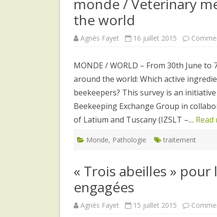
monde / Veterinary me
the world
Agnès Fayet
16 juillet 2015
Commen
MONDE / WORLD – From 30th June to 7t
around the world: Which active ingredie
beekeepers? This survey is an initiati
Beekeeping Exchange Group in collabora
of Latium and Tuscany (IZSLT –…
Read 
Monde
,
Pathologie
traitement
« Trois abeilles » pou
engagées
Agnès Fayet
15 juillet 2015
Commen