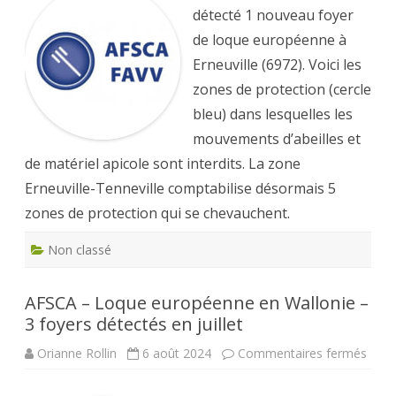
de
loque
détecté 1 nouveau foyer
européenne
en
de loque européenne à
Wallonie
Erneuville (6972). Voici les
zones de protection (cercle
bleu) dans lesquelles les
mouvements d’abeilles et
de matériel apicole sont interdits. La zone
Erneuville-Tenneville comptabilise désormais 5
zones de protection qui se chevauchent.
Non classé
AFSCA – Loque européenne en Wallonie –
3 foyers détectés en juillet
sur
Orianne Rollin
6 août 2024
Commentaires fermés
AFS
–
Loqu