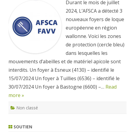
Durant le mois de juillet
euro
en
2024, L’AFSCA a détecté 3
Wall
–
nouveaux foyers de loque
3
foye
européenne en région
déte
en
wallonne. Voici les zones
juillet
de protection (cercle bleu)
dans lesquelles les
mouvements d’abeilles et de matériel apicole sont
interdits. Un foyer à Esneux (4130) – identifié le
15/07/2024 Un foyer à Tuillies (6536) – identifié le
30/07/2024 Un foyer à Bastogne (6600) –…
Read
more »
Non classé
SOUTIEN