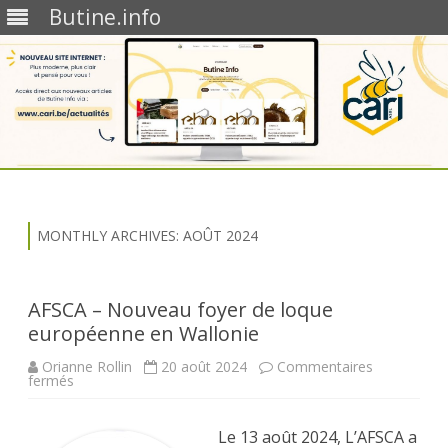
Butine.info
Skip
to
content
MONTHLY ARCHIVES:
AOÛT 2024
AFSCA – Nouveau foyer de loque
européenne en Wallonie
Orianne Rollin
20 août 2024
Commentaires
sur
fermés
AFSCA
–
Nouveau
foyer
Le 13 août 2024, L’AFSCA a