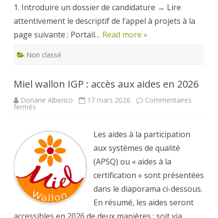
1. Introduire un dossier de candidature → Lire
attentivement le descriptif de l’appel à projets à la
page suivante : Portail…
Read more »
Non classé
Miel wallon IGP : accès aux aides en 2026
Doriane Alberico
17 mars 2026
Commentaires
sur
fermés
Miel
wallon
IGP
:
Les aides à la participation
accès
aux
aux systèmes de qualité
aides
en
(APSQ) ou « aides à la
2026
certification » sont présentées
dans le diaporama ci-dessous.
En résumé, les aides seront
accessibles en 2026 de deux manières : soit via