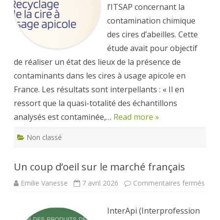
cires
l’ITSAP concernant la
d’abeilles
en
contamination chimique
France
des cires d’abeilles. Cette
étude avait pour objectif
de réaliser un état des lieux de la présence de
contaminants dans les cires à usage apicole en
France. Les résultats sont interpellants : « Il en
ressort que la quasi-totalité des échantillons
analysés est contaminée,…
Read more »
Non classé
Un coup d’oeil sur le marché français
sur
Emilie Vanesse
7 avril 2026
Commentaires fermés
Un
coup
d’oei
InterApi (Interprofession
sur
le