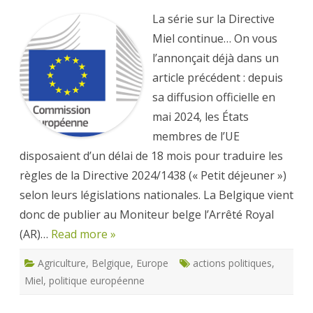
:
l’arrêté
La série sur la Directive
ministériel
belge
Miel continue… On vous
est
sorti
l’annonçait déjà dans un
!
article précédent : depuis
sa diffusion officielle en
mai 2024, les États
membres de l’UE
disposaient d’un délai de 18 mois pour traduire les
règles de la Directive 2024/1438 (« Petit déjeuner »)
selon leurs législations nationales. La Belgique vient
donc de publier au Moniteur belge l’Arrêté Royal
(AR)…
Read more »
Agriculture
,
Belgique
,
Europe
actions politiques
,
Miel
,
politique européenne