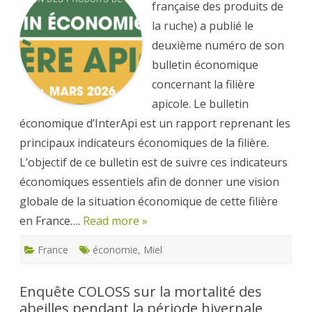
française des produits de
mar
franç
la ruche) a publié le
deuxième numéro de son
bulletin économique
concernant la filière
apicole. Le bulletin
économique d’InterApi est un rapport reprenant les
principaux indicateurs économiques de la filière.
L’objectif de ce bulletin est de suivre ces indicateurs
économiques essentiels afin de donner une vision
globale de la situation économique de cette filière
en France….
Read more »
France
économie
,
Miel
Enquête COLOSS sur la mortalité des
abeilles pendant la période hivernale