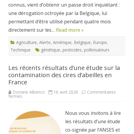
connus, vient d’obtenir un passe droit inquiétant :
une dérogation octroyée par la Belgique, lui
permettant d’être utilisé pendant quatre mois
directement sur les…
Read more »
Agriculture
,
Alerte
,
Amérique
,
Belgique
,
Europe
,
Technique
génétique
,
pesticides
,
pollinisateurs
Les récents résultats d’une étude sur la
contamination des cires d’abeilles en
France
Doriane Alberico
16 avril 2026
Commentaires
sur
fermés
Les
récents
résultats
d’une
Nous vous invitons à lire
étude
sur
les résultats d’une étude
la
contamination
co-signée par l’ANSES et
des