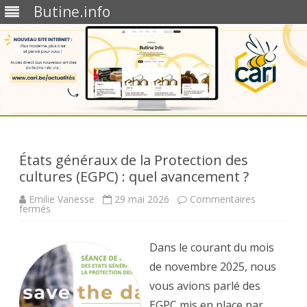
Butine.info
Skip
to
content
États généraux de la Protection des
cultures (EGPC) : quel avancement ?
Emilie Vanesse
29 mai 2026
Commentaires
sur
fermés
États
généraux
de
la
Dans le courant du mois
Protection
des
de novembre 2025, nous
cultures
(EGPC)
vous avions parlé des
:
quel
EGPC mis en place par