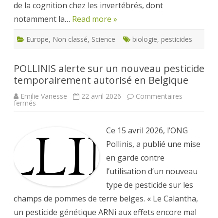
de la cognition chez les invertébrés, dont
notamment la…
Read more »
Europe
,
Non classé
,
Science
biologie
,
pesticides
POLLINIS alerte sur un nouveau pesticide
temporairement autorisé en Belgique
Emilie Vanesse
22 avril 2026
Commentaires
sur
fermés
POLLINIS
alerte
sur
un
Ce 15 avril 2026, l’ONG
nouveau
pesticide
Pollinis, a publié une mise
temporairement
autorisé
en garde contre
en
Belgique
l’utilisation d’un nouveau
type de pesticide sur les
champs de pommes de terre belges. « Le Calantha,
un pesticide génétique ARNi aux effets encore mal