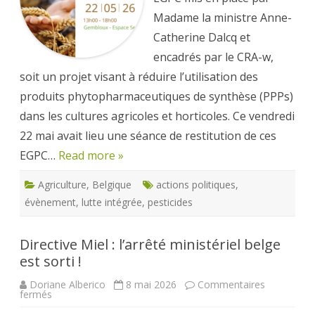
avancement
?
Madame la ministre Anne-
Catherine Dalcq et
encadrés par le CRA-w,
soit un projet visant à réduire l’utilisation des
produits phytopharmaceutiques de synthèse (PPPs)
dans les cultures agricoles et horticoles. Ce vendredi
22 mai avait lieu une séance de restitution de ces
EGPC…
Read more »
Agriculture
,
Belgique
actions politiques
,
évènement
,
lutte intégrée
,
pesticides
Directive Miel : l’arrêté ministériel belge
est sorti !
Doriane Alberico
8 mai 2026
Commentaires
sur
fermés
Directive
Miel