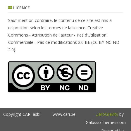
r
LICENCE
c
h
Sauf mention contraire, le contenu de ce site est mis à
disposition selon les termes de la licence: Creative
Commons - Attribution de l'auteur - Pas d’Utilisation
Commerciale - Pas de modifications 2.0 BE (CC BY-NC-ND
2.0).
Copyright CARI asbl
www.cari.be
ZeroGravity
by
GalussoThemes.com
Powered by