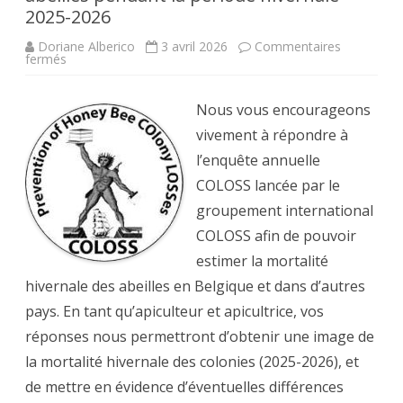
2025-2026
Doriane Alberico
3 avril 2026
Commentaires
sur
fermés
Enquête
COLOSS
sur
la
Nous vous encourageons
mortalité
des
vivement à répondre à
abeilles
pendant
l’enquête annuelle
la
période
COLOSS lancée par le
hivernale
2025-
groupement international
2026
COLOSS afin de pouvoir
estimer la mortalité
hivernale des abeilles en Belgique et dans d’autres
pays. En tant qu’apiculteur et apicultrice, vos
réponses nous permettront d’obtenir une image de
la mortalité hivernale des colonies (2025-2026), et
de mettre en évidence d’éventuelles différences