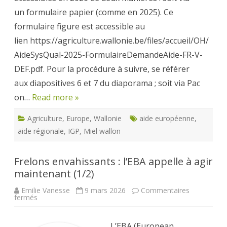
un formulaire papier (comme en 2025). Ce
formulaire figure est accessible au
lien https://agriculture.wallonie.be/files/accueil/OH/
AideSysQual-2025-FormulaireDemandeAide-FR-V-
DEF.pdf. Pour la procédure à suivre, se référer
aux diapositives 6 et 7 du diaporama ; soit via Pac
on…
Read more »
Agriculture
,
Europe
,
Wallonie
aide européenne
,
aide régionale
,
IGP
,
Miel wallon
Frelons envahissants : l’EBA appelle à agir
maintenant (1/2)
Emilie Vanesse
9 mars 2026
Commentaires
sur
fermés
Frelons
envahissants
:
l’EBA
L’EBA (European