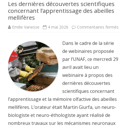
Les dernières découvertes scientifiques
concernant l’apprentissage des abeilles
mellifères
sur
Emilie Vanesse
4 mai 2026
Commentaires fermés
Les
derni
déco
Dans le cadre de la série
scien
conc
de webinaires proposée
l’app
des
par l’UNAF, ce mercredi 29
abeil
melli
avril avait lieu un
webinaire à propos des
dernières découvertes
scientifiques concernant
l’apprentissage et la mémoire olfactive des abeilles
mellifères. L’orateur était Martin Giurfa, un neuro-
biologiste et neuro-éthologiste ayant réalisé de
nombreux travaux sur les mécanismes neuronaux