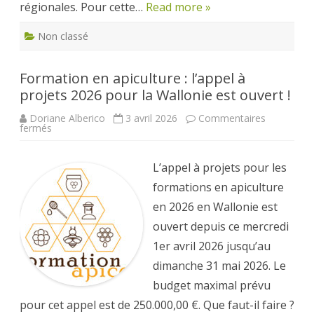
régionales. Pour cette…
Read more »
Non classé
Formation en apiculture : l’appel à
projets 2026 pour la Wallonie est ouvert !
Doriane Alberico
3 avril 2026
Commentaires
sur
fermés
Formation
en
apiculture
:
L’appel à projets pour les
l’appel
à
formations en apiculture
projets
2026
en 2026 en Wallonie est
pour
la
ouvert depuis ce mercredi
Wallonie
est
1er avril 2026 jusqu’au
ouvert
!
dimanche 31 mai 2026. Le
budget maximal prévu
pour cet appel est de 250.000,00 €. Que faut-il faire ?