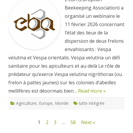
appelle
à
Beekeeping Association) a
agir
maintenant
organisé un webinaire le
(1/2)
11 février 2026 concernant
l’état des lieux de la
dispersion de deux frelons
envahissants : Vespa
velutina et Vespa orientalis. Vespa velutina un défi
sanitaire pour les apiculteurs et au-delà Le rôle de
prédateur qu’exerce Vespa velutina nigrithorax (ou
frelon à pattes jaunes) sur les colonies d’abeilles
mellifères est désormais bien…
Read more »
Agriculture
,
Europe
,
Monde
lutte intégrée
Navigation
1
2
3
…
58
Next »
des