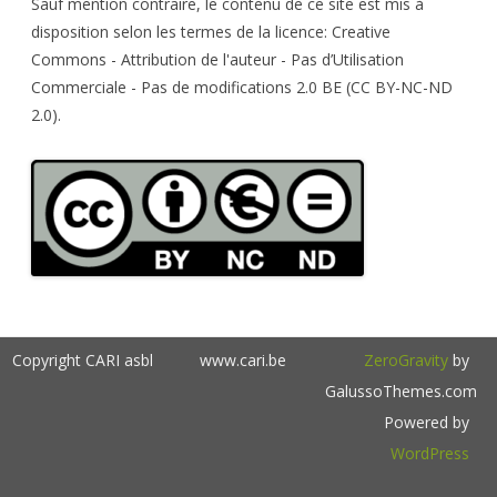
h
Sauf mention contraire, le contenu de ce site est mis à
disposition selon les termes de la licence: Creative
Commons - Attribution de l'auteur - Pas d’Utilisation
Commerciale - Pas de modifications 2.0 BE (CC BY-NC-ND
2.0).
Copyright CARI asbl
www.cari.be
ZeroGravity
by
GalussoThemes.com
Powered by
WordPress