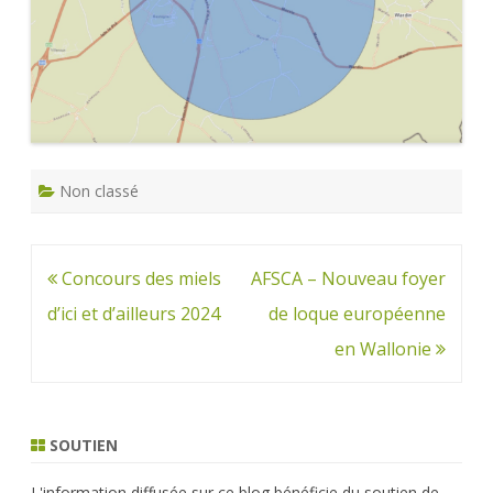
Non classé
Navigation
Concours des miels
AFSCA – Nouveau foyer
de
d’ici et d’ailleurs 2024
de loque européenne
l’article
en Wallonie
SOUTIEN
L'information diffusée sur ce blog bénéficie du soutien de