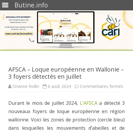
Butine.info
Skip
to
content
AFSCA – Loque européenne en Wallonie –
3 foyers détectés en juillet
sur
Orianne Rollin
6 août 2024
Commentaires fermés
AFS
–
Loqu
Durant le mois de juillet 2024,
L’AFSCA
a détecté 3
euro
en
nouveaux foyers de loque européenne en région
Wall
–
wallonne. Voici les zones de protection (cercle bleu)
3
foye
dans lesquelles les mouvements d’abeilles et de
déte
en