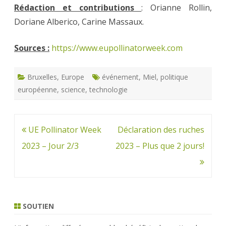
Rédac
tion et contributions
: Orianne Rollin,
Doriane Alberico, Carine Massaux.
Sources :
https://www.eupollinatorweek.com
Bruxelles
,
Europe
événement
,
Miel
,
politique
européenne
,
science
,
technologie
Navigation
UE Pollinator Week
Déclaration des ruches
de
2023 – Jour 2/3
2023 – Plus que 2 jours!
l’article
SOUTIEN