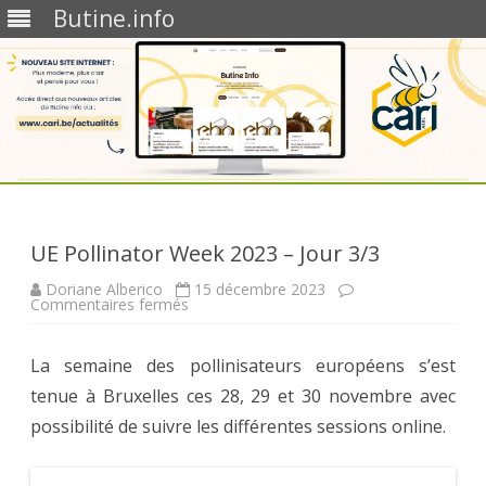
Butine.info
Skip
to
content
UE Pollinator Week 2023 – Jour 3/3
Doriane Alberico
15 décembre 2023
sur
Commentaires fermés
UE
Pollinator
Week
La semaine des pollinisateurs européens s’est
2023
–
tenue à Bruxelles ces 28, 29 et 30 novembre avec
Jour
3/3
possibilité de suivre les différentes sessions online.