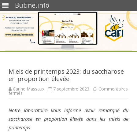
Butine.info
Skip
to
content
Miels de printemps 2023: du saccharose
en proportion élevée!
Carine Massaux
7 septembre 2023
Commentaires
sur
fermés
Miels
de
printemps
Notre laboratoire vous informe avoir remarqué du
2023:
du
saccharose en proportion élevée dans les miels de
saccharose
en
printemps.
proportion
élevée!