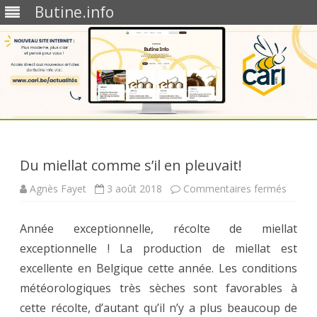
Butine.info
Skip
to
content
Du miellat comme s’il en pleuvait!
sur
Agnès Fayet
3 août 2018
Commentaires fermés
Du
miellat
comm
Année exceptionnelle, récolte de miellat
s’il
en
exceptionnelle ! La production de miellat est
pleuvai
excellente en Belgique cette année. Les conditions
météorologiques très sèches sont favorables à
cette récolte, d’autant qu’il n’y a plus beaucoup de