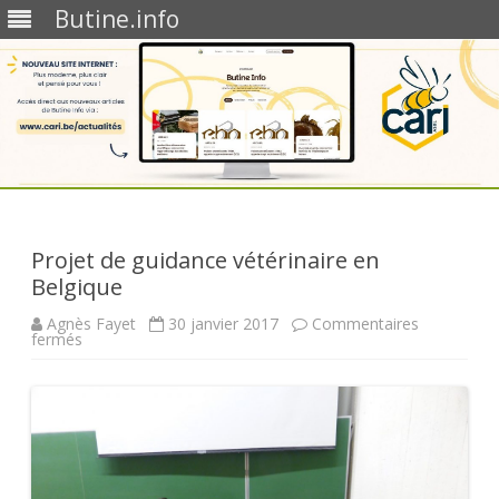
Butine.info
Skip
to
content
Projet de guidance vétérinaire en
Belgique
Agnès Fayet
30 janvier 2017
Commentaires
sur
fermés
Projet
de
guidance
vétérinaire
en
Belgique