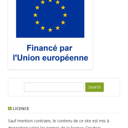
S
e
a
r
LICENCE
c
h
Sauf mention contraire, le contenu de ce site est mis à
disposition selon les termes de la licence: Creative