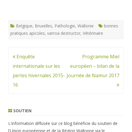
Belgique
,
Bruxelles
,
Pathologie
,
Wallonie
bonnes
pratiques apicoles
,
varroa destructor
,
Vétérinaire
Navigation
Enquête
Programme Miel
de
internationale sur les
européen – bilan de la
l’article
pertes hivernales 2015-
Journée de Namur 2017
16
SOUTIEN
L'information diffusée sur ce blog bénéficie du soutien de
l'Union européenne et de la Région Wallonne via le