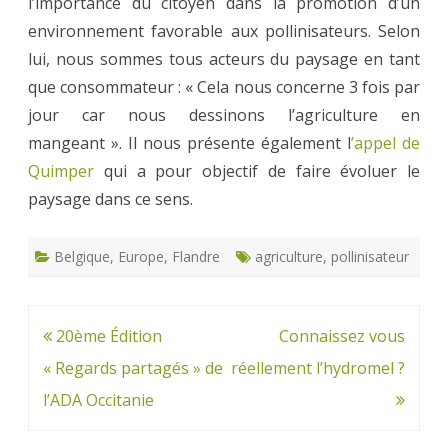
l’importance du citoyen dans la promotion d’un
environnement favorable aux pollinisateurs. Selon
lui, nous sommes tous acteurs du paysage en tant
que consommateur : « Cela nous concerne 3 fois par
jour car nous dessinons l’agriculture en
mangeant ». Il nous présente également l
’appel de
Quimper
qui a pour objectif de faire évoluer le
paysage dans ce sens.
Belgique
,
Europe
,
Flandre
agriculture
,
pollinisateur
Navigation
20ème Édition
Connaissez vous
de
« Regards partagés » de
réellement l’hydromel ?
l’article
l’ADA Occitanie