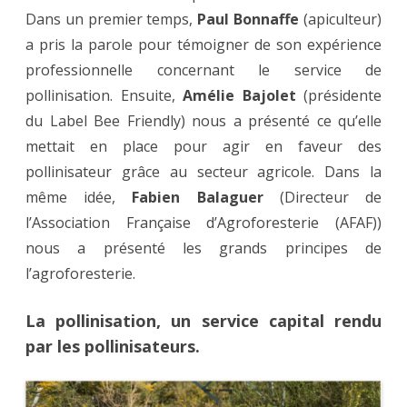
Congrès
Dans un premier temps,
Beecome
Paul Bonnaffe
(apiculteur)
de
a pris la parole pour témoigner de son expérience
Quimper
professionnelle concernant le service de
pollinisation. Ensuite,
Amélie Bajolet
(présidente
du Label Bee Friendly) nous a présenté ce qu’elle
mettait en place pour agir en faveur des
pollinisateur grâce au secteur agricole. Dans la
même idée,
Fabien Balaguer
(Directeur de
l’Association Française d’Agroforesterie (AFAF))
nous a présenté les grands principes de
l’agroforesterie.
La pollinisation, un service capital rendu
par les pollinisateurs.