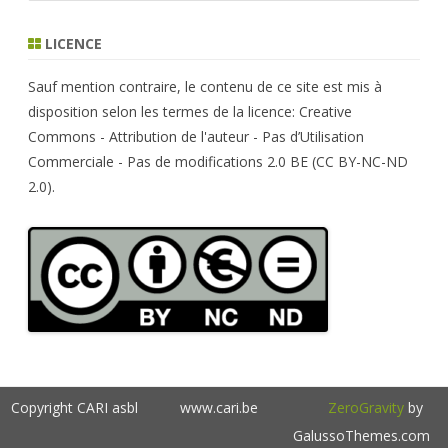
a
r
LICENCE
c
h
Sauf mention contraire, le contenu de ce site est mis à
disposition selon les termes de la licence: Creative
Commons - Attribution de l'auteur - Pas d’Utilisation
Commerciale - Pas de modifications 2.0 BE (CC BY-NC-ND
2.0).
Copyright CARI asbl
www.cari.be
ZeroGravity
by
GalussoThemes.com