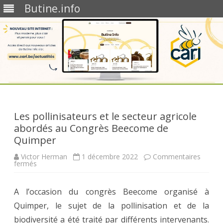
Butine.info
Skip
to
content
Les pollinisateurs et le secteur agricole
abordés au Congrès Beecome de
Quimper
Victor Herman
1 décembre 2022
Commentaires
sur
fermés
Les
pollinisateurs
et
A l’occasion du congrès Beecome organisé à
le
secteur
Quimper, le sujet de la pollinisation et de la
agricole
abordés
biodiversité a été traité par différents intervenants.
au