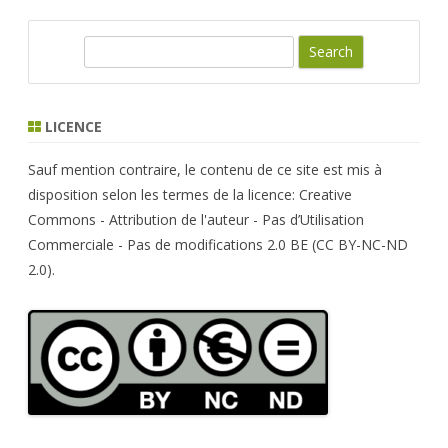
S
e
a
r
LICENCE
c
h
Sauf mention contraire, le contenu de ce site est mis à
disposition selon les termes de la licence: Creative
Commons - Attribution de l'auteur - Pas d’Utilisation
Commerciale - Pas de modifications 2.0 BE (CC BY-NC-ND
2.0).