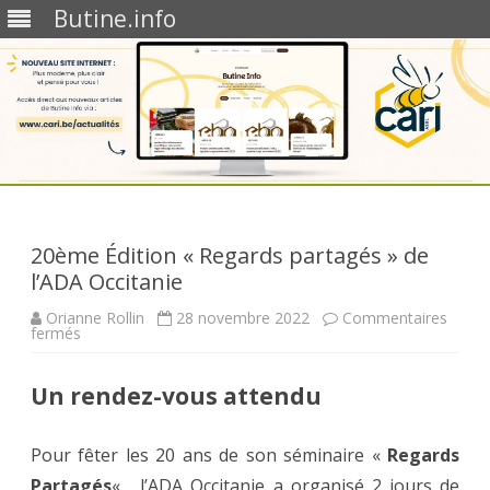
Butine.info
Skip
to
content
20ème Édition « Regards partagés » de
l’ADA Occitanie
Orianne Rollin
28 novembre 2022
Commentaires
sur
fermés
20ème
Édition
« Regards
Un rendez-vous attendu
partagés »
de
l’ADA
Occitanie
Pour fêter les 20 ans de son séminaire «
Regards
Partagés
« , l’ADA Occitanie a organisé 2 jours de