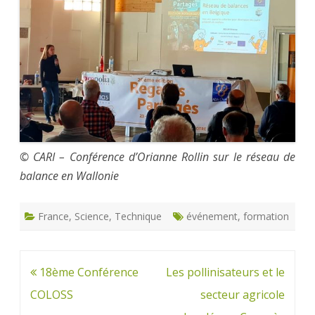
© CARI – Conférence d’Orianne Rollin sur le réseau de
balance en Wallonie
France
,
Science
,
Technique
événement
,
formation
Navigation
18ème Conférence
Les pollinisateurs et le
de
COLOSS
secteur agricole