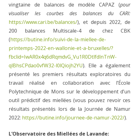
vingtaine de balances de modèle CAPAZ (
pour
visualiser les courbes des balances du CARI:
https://www.cari.be/balances/
), et depuis 2022, de
200 balances Multiscale-4 de chez CBK
(
https://butine.info/suivi-de-la-miellee-de-
printemps-2022-en-wallonie-et-a-bruxelles/?
fbclid=IwAR0x4q6dRqmdvG_Vu1R0DtlfdlnTnW-
qlBhsCPdao0vfW32-l0lQiojh2YU
). Elle a également
présenté les premiers résultats exploratoires du
travail réalisé en collaboration avec l’École
Polytechnique de Mons sur le développement d’un
outil prédictif des miellées (vous pouvez revoir ces
résultats présentés lors de la Journée de Namur
2022:
https://butine.info/journee-de-namur-2022/
).
L’Observatoire des Miellées de Lavande: