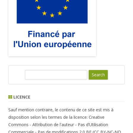
S
e
a
r
LICENCE
c
h
Sauf mention contraire, le contenu de ce site est mis à
disposition selon les termes de la licence: Creative
Commons - Attribution de l'auteur - Pas d’Utilisation
Commerciale - Pas de modifications 2.0 BE (CC BY-NC-ND