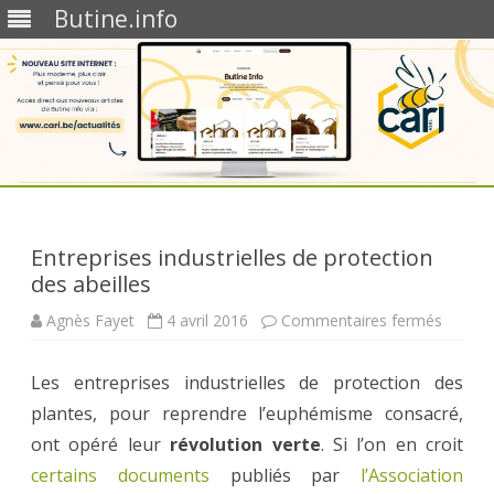
Butine.info
Skip
to
content
Entreprises industrielles de protection
des abeilles
sur
Agnès Fayet
4 avril 2016
Commentaires fermés
Entrepr
industri
de
Les entreprises industrielles de protection des
protect
des
plantes, pour reprendre l’euphémisme consacré,
abeilles
ont opéré leur
révolution verte
. Si l’on en croit
certains documents
publiés par
l’Association