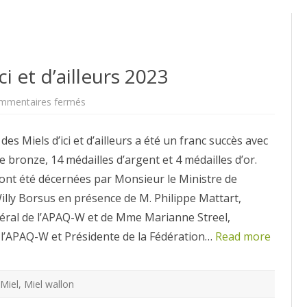
i et d’ailleurs 2023
sur
mmentaires fermés
Concours
des
miels
des Miels d’ici et d’ailleurs a été un franc succès avec
d’ici
et
e bronze, 14 médailles d’argent et 4 médailles d’or.
d’ailleurs
2023
 ont été décernées par Monsieur le Ministre de
Willy Borsus en présence de M. Philippe Mattart,
éral de l’APAQ-W et de Mme Marianne Streel,
 l’APAQ-W et Présidente de la Fédération…
Read more
Miel
,
Miel wallon