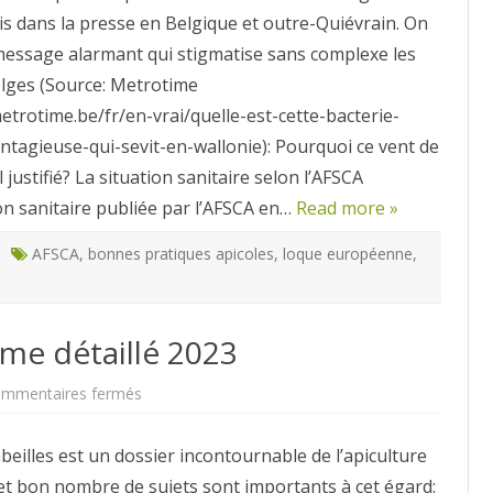
Wallonie
is dans la presse en Belgique et outre-Quiévrain. On
et
à
 message alarmant qui stigmatise sans complexe les
Bruxelles
elges (Source: Metrotime
trotime.be/fr/en-vrai/quelle-est-cette-bacterie-
tagieuse-qui-sevit-en-wallonie): Pourquoi ce vent de
 justifié? La situation sanitaire selon l’AFSCA
ion sanitaire publiée par l’AFSCA en…
Read more »
AFSCA
,
bonnes pratiques apicoles
,
loque européenne
,
e détaillé 2023
sur
mmentaires fermés
FOCUS
Santé
Programme
beilles est un dossier incontournable de l’apiculture
détaillé
2023
 et bon nombre de sujets sont importants à cet égard: