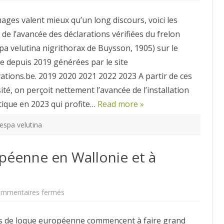
du
frelon
ges valent mieux qu’un long discours, voici les
asiatique
en
de l’avancée des déclarations vérifiées du frelon
Belgique
en
pa velutina nigrithorax de Buysson, 1905) sur le
2023
ge depuis 2019 générées par le site
ations.be. 2019 2020 2021 2022 2023 A partir de ces
ité, on perçoit nettement l’avancée de l’installation
tique en 2023 qui profite…
Read more »
espa velutina
péenne en Wallonie et à
sur
mmentaires fermés
Attention!
Loque
européenne
s de loque européenne commencent à faire grand
en