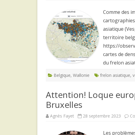
Comme des ima
cartographies 
asiatique (Ves
territoire bel
https://observ
cartes de dens
du frelon asia
Belgique
,
Wallonie
frelon asiatique
,
v
Attention! Loque euro
Bruxelles
Agnès Fayet
28 septembre 2023
Co
Les problème