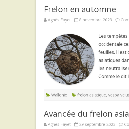
Frelon en automne
Agnès Fayet
8 novembre 2023
Com
Les tempêtes 
occidentale ce
feuilles. Il es
asiatiques dan
les neutralise
Comme le dit 
Wallonie
frelon asiatique
,
vespa velu
Avancée du frelon asi
Agnès Fayet
29 septembre 2023
Co