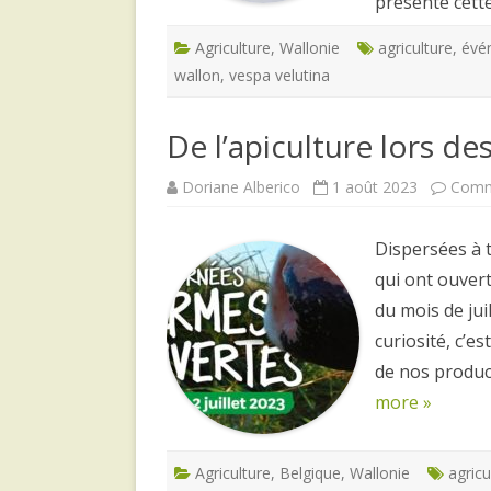
présente cett
Agriculture
,
Wallonie
agriculture
,
évé
wallon
,
vespa velutina
De l’apiculture lors d
Doriane Alberico
1 août 2023
Comm
Dispersées à 
qui ont ouvert
du mois de ju
curiosité, c’e
de nos produc
more »
Agriculture
,
Belgique
,
Wallonie
agricu