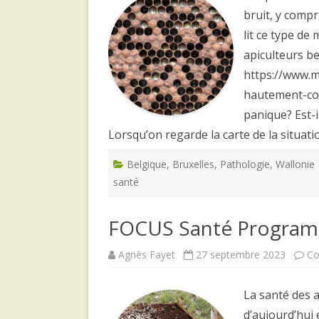
bruit, y compr
lit ce type de
apiculteurs b
https://www.me
hautement-con
panique? Est-il
Lorsqu’on regarde la carte de la situat
Belgique
,
Bruxelles
,
Pathologie
,
Wallonie
santé
FOCUS Santé Programm
Agnès Fayet
27 septembre 2023
Co
La santé des a
d’aujourd’hui