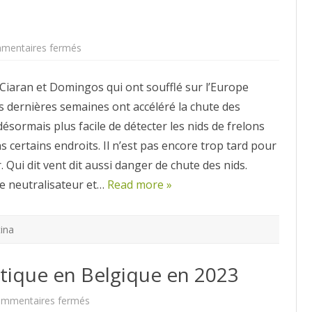
sur
mentaires fermés
Frelon
en
automne
Ciaran et Domingos qui ont soufflé sur l’Europe
s dernières semaines ont accéléré la chute des
t désormais plus facile de détecter les nids de frelons
s certains endroits. Il n’est pas encore trop tard pour
r. Qui dit vent dit aussi danger de chute des nids.
le neutralisateur et…
Read more »
tina
atique en Belgique en 2023
sur
mmentaires fermés
Avancée