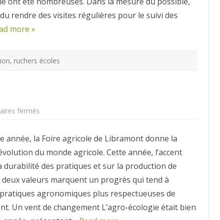
le ont été nombreuses. Dans la mesure du possible,
septembre,
Back
 du rendre des visites régulières pour le suivi des
to
School
ad more »
!
ion
,
ruchers écoles
sur
ires fermés
Libramont
2023
année, la Foire agricole de Libramont donne la
évolution du monde agricole. Cette année, l’accent
la durabilité des pratiques et sur la production de
s deux valeurs marquent un progrès qui tend à
es pratiques agronomiques plus respectueuses de
nt. Un vent de changement L’agro-écologie était bien