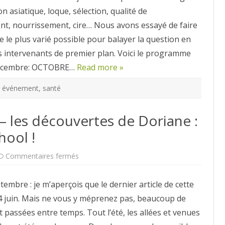
on asiatique, loque, sélection, qualité de
nt, nourrissement, cire… Nous avons essayé de faire
le plus varié possible pour balayer la question en
s intervenants de premier plan. Voici le programme
décembre: OCTOBRE…
Read more »
événement
,
santé
– les découvertes de Doriane :
hool !
sur
Commentaires fermés
Débuter
en
apiculture
embre : je m’aperçois que le dernier article de cette
–
les
 4 juin. Mais ne vous y méprenez pas, beaucoup de
découvertes
de
 passées entre temps. Tout l’été, les allées et venues
Doriane
: