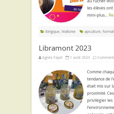
au rucher-éco
les élèves ont
mini-plus…
Re
Belgique
,
Wallonie
apiculture
,
format
Libramont 2023
Agnès Fayet
1 août 2023
Commenta
Comme chaque 
tendance de l’
était mis sur 
proximité. Ce
privilégier l
l’environneme