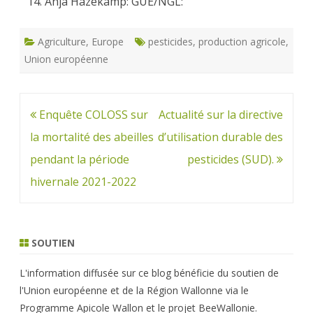
Anja Hazekamp: GUE/NGL:
Agriculture
,
Europe
pesticides
,
production agricole
,
Union européenne
Navigation
Enquête COLOSS sur
Actualité sur la directive
de
la mortalité des abeilles
d’utilisation durable des
l’article
pendant la période
pesticides (SUD).
hivernale 2021-2022
SOUTIEN
L'information diffusée sur ce blog bénéficie du soutien de
l'Union européenne et de la Région Wallonne via le
Programme Apicole Wallon et le projet BeeWallonie.