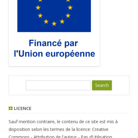
S
e
a
r
LICENCE
c
h
Sauf mention contraire, le contenu de ce site est mis à
disposition selon les termes de la licence: Creative
Commons - Attribution de l'auteur - Pas d’Utilisation