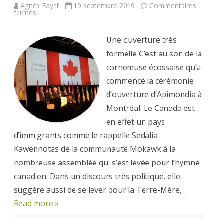
Agnès Fayet
19 septembre 2019
Commentaires
sur
fermés
APIMONDIA
2019
–
Petit
Une ouverture très
bilan
formelle C’est au son de la
cornemuse écossaise qu’a
commencé la cérémonie
d’ouverture d’Apimondia à
Montréal. Le Canada est
en effet un pays
d’immigrants comme le rappelle Sedalia
Kawennotas de la communauté Mokawk à la
nombreuse assemblée qui s’est levée pour l’hymne
canadien. Dans un discours très politique, elle
suggère aussi de se lever pour la Terre-Mère,…
Read more »