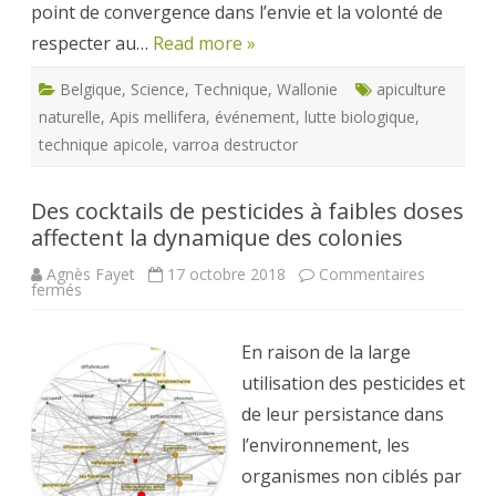
point de convergence dans l’envie et la volonté de
respecter au…
Read more »
Belgique
,
Science
,
Technique
,
Wallonie
apiculture
naturelle
,
Apis mellifera
,
événement
,
lutte biologique
,
technique apicole
,
varroa destructor
Des cocktails de pesticides à faibles doses
affectent la dynamique des colonies
Agnès Fayet
17 octobre 2018
Commentaires
sur
fermés
Des
cocktails
de
pesticides
En raison de la large
à
faibles
utilisation des pesticides et
doses
affectent
de leur persistance dans
la
dynamique
l’environnement, les
des
colonies
organismes non ciblés par