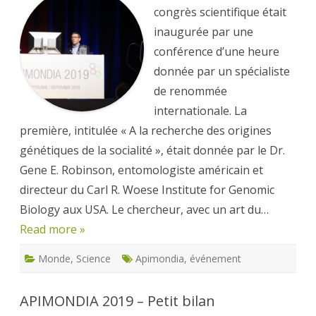
synthèses
inaugurales
congrès scientifique était
de
haut
inaugurée par une
niveau
conférence d’une heure
donnée par un spécialiste
de renommée
internationale. La
première, intitulée « A la recherche des origines
génétiques de la socialité », était donnée par le Dr.
Gene E. Robinson, entomologiste américain et
directeur du Carl R. Woese Institute for Genomic
Biology aux USA. Le chercheur, avec un art du…
Read more »
Monde
,
Science
Apimondia
,
événement
APIMONDIA 2019 – Petit bilan