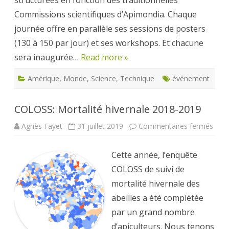
Commissions scientifiques d’Apimondia. Chaque
journée offre en parallèle ses sessions de posters
(130 à 150 par jour) et ses workshops. Et chacune
sera inaugurée…
Read more »
Amérique
,
Monde
,
Science
,
Technique
événement
COLOSS: Mortalité hivernale 2018-2019
sur
Agnès Fayet
31 juillet 2019
Commentaires fermés
COL
Mort
hive
Cette année, l’enquête
2018
2019
COLOSS de suivi de
mortalité hivernale des
abeilles a été complétée
par un grand nombre
d’apiculteurs. Nous tenons