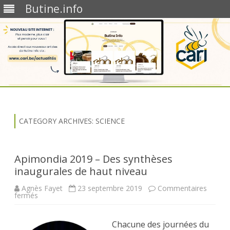
Butine.info
Skip
to
content
CATEGORY ARCHIVES:
SCIENCE
Apimondia 2019 – Des synthèses
inaugurales de haut niveau
Agnès Fayet
23 septembre 2019
Commentaires
sur
fermés
Apimondia
2019
–
Des
Chacune des journées du