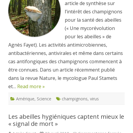
réduisent
article de synthèse sur
les
virus
l’intérêt des champignons
chez
les
pour la santé des abeilles
abeilles
(« Une mycorévolution
pour les abeilles » de
Agnès Fayet). Les activités antimicrobiennes,
antibactériennes, antivirales et même dans certains
cas antifongiques des champignons commencent à
être connues. Dans un article récemment publié
dans la revue Nature, le mycologue Paul Stamets
et…
Read more »
Amérique
,
Science
champignons
,
virus
Les abeilles hygiéniques captent mieux le
« signal de mort »