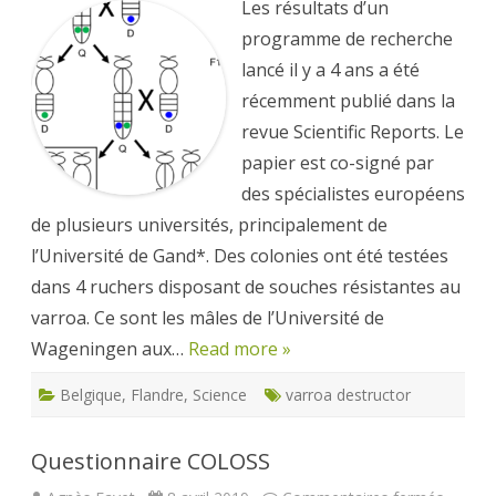
Les résultats d’un
génét
pour
programme de recherche
sélect
des
lancé il y a 4 ans a été
abeille
résilie
récemment publié dans la
face
à
revue Scientific Reports. Le
varroa
papier est co-signé par
des spécialistes européens
de plusieurs universités, principalement de
l’Université de Gand*. Des colonies ont été testées
dans 4 ruchers disposant de souches résistantes au
varroa. Ce sont les mâles de l’Université de
Wageningen aux…
Read more »
Belgique
,
Flandre
,
Science
varroa destructor
Questionnaire COLOSS