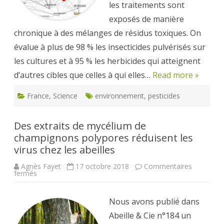
les traitements sont
exposés de manière
chronique à des mélanges de résidus toxiques. On
évalue à plus de 98 % les insecticides pulvérisés sur
les cultures et à 95 % les herbicides qui atteignent
d’autres cibles que celles à qui elles…
Read more »
France
,
Science
environnement
,
pesticides
Des extraits de mycélium de
champignons polypores réduisent les
virus chez les abeilles
Agnès Fayet
17 octobre 2018
Commentaires
sur
fermés
Des
extraits
de
mycélium
Nous avons publié dans
de
champignons
Abeille & Cie n°184 un
polypores