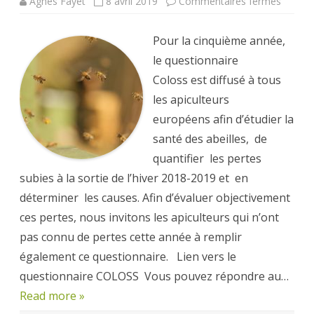
sur
Agnès Fayet
8 avril 2019
Commentaires fermés
Questi
COLOS
Pour la cinquième année,
le questionnaire
Coloss est diffusé à tous
les apiculteurs
européens afin d’étudier la
santé des abeilles, de
quantifier les pertes
subies à la sortie de l’hiver 2018-2019 et en
déterminer les causes. Afin d’évaluer objectivement
ces pertes, nous invitons les apiculteurs qui n’ont
pas connu de pertes cette année à remplir
également ce questionnaire. Lien vers le
questionnaire COLOSS Vous pouvez répondre au…
Read more »