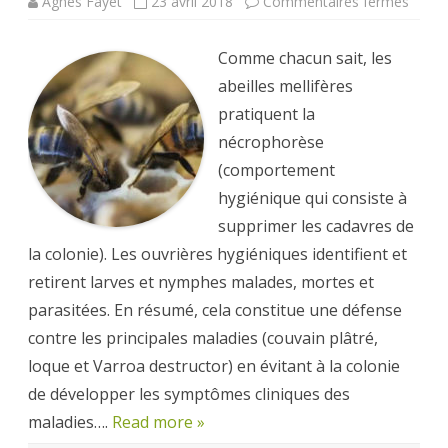
sur
Agnès Fayet
23 avril 2018
Commentaires fermés
Les
abeill
hygié
Comme chacun sait, les
capte
mieux
abeilles mellifères
le
« sign
pratiquent la
de
mort 
nécrophorèse
(comportement
hygiénique qui consiste à
supprimer les cadavres de
la colonie). Les ouvrières hygiéniques identifient et
retirent larves et nymphes malades, mortes et
parasitées. En résumé, cela constitue une défense
contre les principales maladies (couvain plâtré,
loque et Varroa destructor) en évitant à la colonie
de développer les symptômes cliniques des
maladies….
Read more »