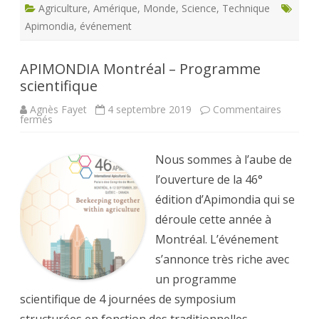
Agriculture
,
Amérique
,
Monde
,
Science
,
Technique
Apimondia
,
événement
APIMONDIA Montréal – Programme
scientifique
Agnès Fayet
4 septembre 2019
Commentaires
sur
fermés
APIMONDIA
Montréal
–
Programme
Nous sommes à l’aube de
scientifique
l’ouverture de la 46°
édition d’Apimondia qui se
déroule cette année à
Montréal. L’événement
s’annonce très riche avec
un programme
scientifique de 4 journées de symposium
structurées en fonction des traditionnelles