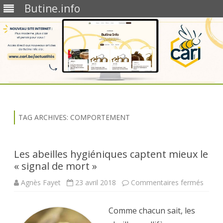
Butine.info
Skip
to
content
TAG ARCHIVES:
COMPORTEMENT
Les abeilles hygiéniques captent mieux le
« signal de mort »
sur
Agnès Fayet
23 avril 2018
Commentaires fermés
Les
abeill
hygié
Comme chacun sait, les
capte
mieux