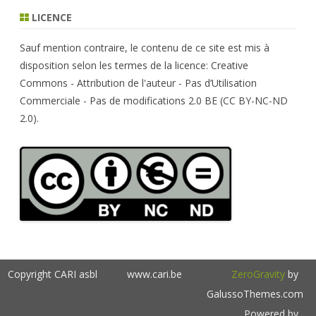
r
LICENCE
c
h
Sauf mention contraire, le contenu de ce site est mis à
disposition selon les termes de la licence: Creative
Commons - Attribution de l'auteur - Pas d’Utilisation
Commerciale - Pas de modifications 2.0 BE (CC BY-NC-ND
2.0).
Copyright CARI asbl
www.cari.be
ZeroGravity
by
GalussoThemes.com
Powered by