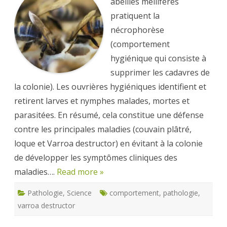
abeilles mellifères
le
« sign
pratiquent la
de
mort 
nécrophorèse
(comportement
hygiénique qui consiste à
supprimer les cadavres de
la colonie). Les ouvrières hygiéniques identifient et
retirent larves et nymphes malades, mortes et
parasitées. En résumé, cela constitue une défense
contre les principales maladies (couvain plâtré,
loque et Varroa destructor) en évitant à la colonie
de développer les symptômes cliniques des
maladies….
Read more »
Pathologie
,
Science
comportement
,
pathologie
,
varroa destructor