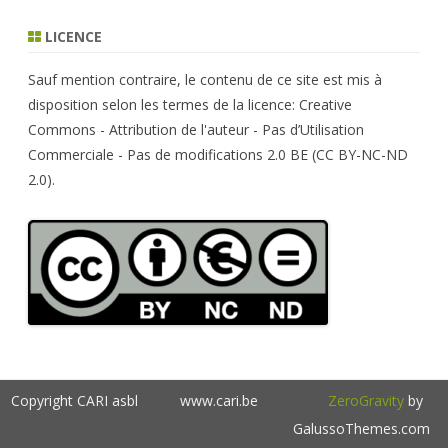
a
r
LICENCE
c
h
Sauf mention contraire, le contenu de ce site est mis à
disposition selon les termes de la licence: Creative
Commons - Attribution de l'auteur - Pas d’Utilisation
Commerciale - Pas de modifications 2.0 BE (CC BY-NC-ND
2.0).
Copyright CARI asbl
www.cari.be
ZeroGravity
by
GalussoThemes.com