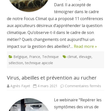
Dard. Il a accepté de
témoigner dans le cadre
de notre Focus Climat qui a proposé 11 conférences
aux apiculteurs désireux d’appréhender la question
climatique. Qu’observe-t-il dans le cadre de son
métier? Quels changements ont aujourd’hui un
impact sur la gestion des abeilles?…
Read more »
Belgique
,
France
,
Technique
climat
,
élevage
,
sélection
,
technique apicole
Virus, abeilles et prévention au rucher
sur
Agnès Fayet
4 mars 2021
Commentaires fermés
Virus,
abeill
et
Le webinaire “Repérer les
préve
au
symptômes des virus de
rucher