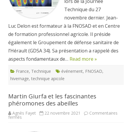
lors de la Journée
Technique du 27
novembre dernier. Jean-
Luc Delon est formateur à la FNOSAD et en Centre
de formation professionnel agricole. Il préside
également le Groupement de défense sanitaire de
l’Hérault (GDSA 34). Sa présentation a rappelé des
aspects fondamentaux de…
Read more »
France
,
Technique
événement
,
FNOSAD
,
hivernage
,
technique apicole
Martin Giurfa et les fascinantes
phéromones des abeilles
Agnès Fayet
22 novembre 2021
Commentaires
sur
fermés
Martin
Giurfa
et