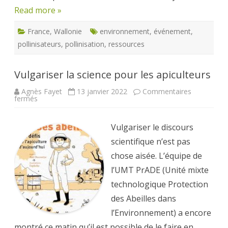
Read more »
France
,
Wallonie
environnement
,
événement
,
pollinisateurs
,
pollinisation
,
ressources
Vulgariser la science pour les apiculteurs
Agnès Fayet
13 janvier 2022
Commentaires
sur
fermés
Vulgariser
la
science
pour
Vulgariser le discours
les
apiculteurs
scientifique n’est pas
chose aisée. L’équipe de
l’UMT PrADE (Unité mixte
technologique Protection
des Abeilles dans
l’Environnement) a encore
montré ce matin qu’il est possible de le faire en