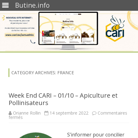
Butine.info
Skip
to
content
CATEGORY ARCHIVES:
FRANCE
Week End CARI – 01/10 – Apiculture et
Pollinisateurs
Orianne Rollin
14 septembre 2022
Commentaires
sur
fermés
Week
End
CARI
–
S’informer pour concilier