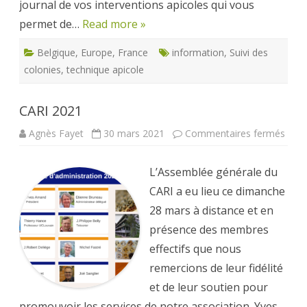
journal de vos interventions apicoles qui vous
permet de…
Read more »
Belgique
,
Europe
,
France
information
,
Suivi des
colonies
,
technique apicole
CARI 2021
sur
Agnès Fayet
30 mars 2021
Commentaires fermés
CARI
2021
L’Assemblée générale du
CARI a eu lieu ce dimanche
28 mars à distance et en
présence des membres
effectifs que nous
remercions de leur fidélité
et de leur soutien pour
promouvoir les services de notre association. Yves