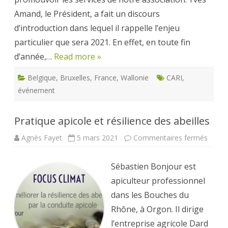
Amand, le Président, a fait un discours
d’introduction dans lequel il rappelle l’enjeu
particulier que sera 2021. En effet, en toute fin
d’année,…
Read more »
Belgique
,
Bruxelles
,
France
,
Wallonie
CARI
,
événement
Pratique apicole et résilience des abeilles
sur
Agnès Fayet
5 mars 2021
Commentaires fermés
Pratiq
apicol
et
Sébastien Bonjour est
résili
des
apiculteur professionnel
abeill
dans les Bouches du
Rhône, à Orgon. Il dirige
l’entreprise agricole Dard