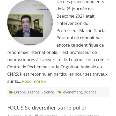
les
Un des grands moments
fascinantes
phéromones
de la 2° journée de
des
abeilles
Beecome 2021 était
l’intervention du
Professeur Martin Giurfa.
Pour qui ne connaît pas
encore ce scientifique de
renommée internationale, il est professeur de
neurosciences à l’Université de Toulouse et a créé le
Centre de Recherche sur la Cognition Animale au
CNRS. Il est reconnu en particulier pour ses travaux
sur la…
Read more »
Europe
,
France
,
Science
événement
,
science
FOCUS Se diversifier sur le pollen