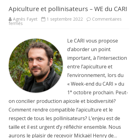
Apiculture et pollinisateurs – WE du CARI
Agnès Fayet
1 septembre 2022
Commentaires
sur
fermés
Apiculture
et
pollinisateurs
–
Le CARI vous propose
WE
du
d’aborder un point
CARI
important, à l’intersection
entre l’apiculture et
l’environnement, lors du
« Week-end du CARI » du
1° octobre prochain. Peut-
on concilier production apicole et biodiversité?
Comment rendre compatible l’apiculture et le
respect de tous les pollinisateurs? L’enjeu est de
taille et il est urgent d’y réfléchir ensemble. Nous
aurons le plaisir de recevoir Mickaël Henry de…