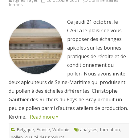
Agnès Fayet
20 octobre 2021
Commentaires
sur
fermés
FOCUS
Se
diversifier
sur
Ce jeudi 21 octobre, le
le
pollen
CARI a le plaisir de vous
proposer des échanges
apicoles sur les bonnes
pratiques de récolte et de
conditionnement du
pollen. Nous avons invité
deux apiculteurs de Seine-Maritime qui produisent
du pollen à des échelles différentes. Christophe
Gauthier des Ruchers du Pays de Bray produit un
peu de pollen parmi d’autres ateliers de production.
Jérôme…
Read more »
Belgique
,
France
,
Wallonie
analyses
,
formation
,
pollen
,
qualité des produits