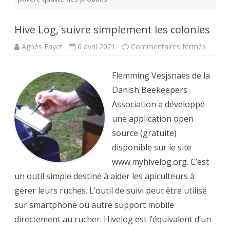
Hive Log, suivre simplement les colonies
sur
Agnès Fayet
6 avril 2021
Commentaires fermés
Hive
Log,
suivre
Flemming Vesjsnaes de la
simple
les
Danish Beekeepers
colonie
Association a développé
une application open
source (gratuite)
disponible sur le site
www.myhivelog.org. C’est
un outil simple destiné à aider les apiculteurs à
gérer leurs ruches. L’outil de suivi peut être utilisé
sur smartphone ou autre support mobile
directement au rucher. Hivelog est l’équivalent d’un