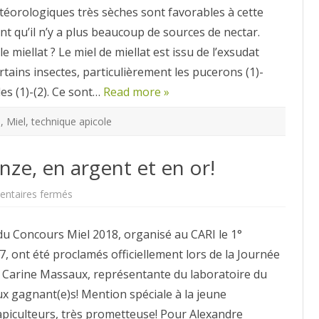
téorologiques très sèches sont favorables à cette
ant qu’il n’y a plus beaucoup de sources de nectar.
e miellat ? Le miel de miellat est issu de l’exsudat
tains insectes, particulièrement les pucerons (1)-
les (1)-(2). Ce sont…
Read more »
s
,
Miel
,
technique apicole
nze, en argent et en or!
sur
ntaires fermés
Des
apiculteurs
en
du Concours Miel 2018, organisé au CARI le 1°
bronze,
en
 ont été proclamés officiellement lors de la Journée
argent
et
Carine Massaux, représentante du laboratoire du
en
or!
x gagnant(e)s! Mention spéciale à la jeune
apiculteurs, très prometteuse! Pour Alexandre