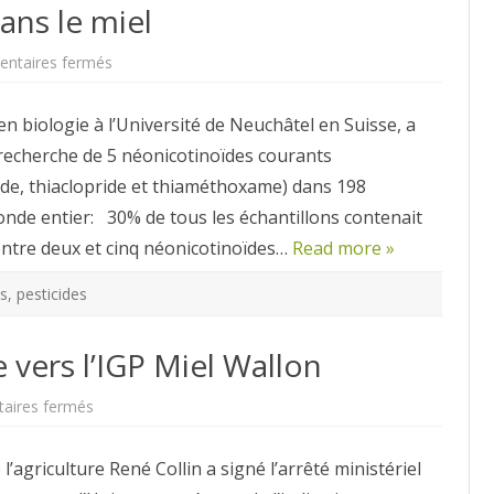
ans le miel
sur
ntaires fermés
Des
néonicotinoïdes
dans
n biologie à l’Université de Neuchâtel en Suisse, a
le
miel
 recherche de 5 néonicotinoïdes courants
ride, thiaclopride et thiaméthoxame) dans 198
onde entier: 30% de tous les échantillons contenait
entre deux et cinq néonicotinoïdes…
Read more »
es
,
pesticides
vers l’IGP Miel Wallon
sur
aires fermés
Un
pas
supplémentaire
 l’agriculture René Collin a signé l’arrêté ministériel
vers
l’IGP