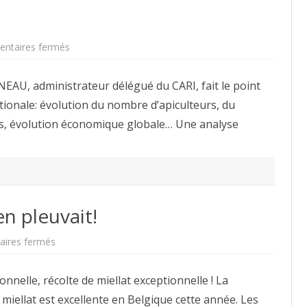
sur
ntaires fermés
Le
marché
du
EAU, administrateur délégué du CARI, fait le point
miel
ationale: évolution du nombre d’apiculteurs, du
s, évolution économique globale… Une analyse
en pleuvait!
sur
ires fermés
Du
miellat
comme
nnelle, récolte de miellat exceptionnelle ! La
s’il
en
miellat est excellente en Belgique cette année. Les
pleuvait!