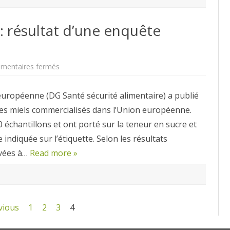
: résultat d’une enquête
sur
mentaires fermés
Adultération
des
miels:
uropéenne (DG Santé sécurité alimentaire) a publié
résultat
d’une
des miels commercialisés dans l’Union européenne.
enquête
européenne
 échantillons et ont porté sur la teneur en sucre et
indiquée sur l’étiquette. Selon les résultats
evées à…
Read more »
vious
1
2
3
4