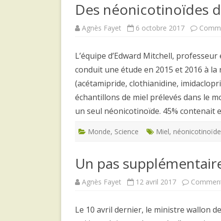
Des néonicotinoïdes d
Agnès Fayet
6 octobre 2017
Comme
L’équipe d’Edward Mitchell, professeur e
conduit une étude en 2015 et 2016 à la
(acétamipride, clothianidine, imidaclop
échantillons de miel prélevés dans le m
un seul néonicotinoïde. 45% contenait 
Monde
,
Science
Miel
,
néonicotinoïd
Un pas supplémentaire 
Agnès Fayet
12 avril 2017
Comment
Le 10 avril dernier, le ministre wallon de