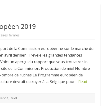
ropéen 2019
sur
ires fermés
Le
marché
du
pport de la Commission européenne sur le marché du
miel
européen
 en avril dernier. Il révèle les grandes tendances
2019
Voici un aperçu du rapport que vous trouverez in
e site de la Commission. Production de miel Nombre
s Nombre de ruches Le Programme européen de
iculture devrait octroyer à la Belgique pour…
Read
éenne
,
Miel