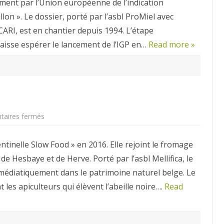
ment par l’Union européenne de l’indication
Miel
Wallon
on ». Le dossier, porté par l’asbl ProMiel avec
 CARI, est en chantier depuis 1994. L’étape
 laisse espérer le lancement de l’IGP en…
Read more »
sur
aires fermés
« Miel
de
noire »
ntinelle Slow Food » en 2016. Elle rejoint le fromage
 de Hesbaye et de Herve. Porté par l’asbl Mellifica, le
re médiatiquement dans le patrimoine naturel belge. Le
 les apiculteurs qui élèvent l’abeille noire….
Read