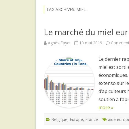
TAG ARCHIVES:
MIEL
Le marché du miel eu
Agnès Fayet
10 mai 2019
Commenta
Le dernier ra
miel est sorti
économiques. 
extenso sur l
d’apiculteur
soutien à l’ap
more »
Belgique
,
Europe
,
France
aide europ