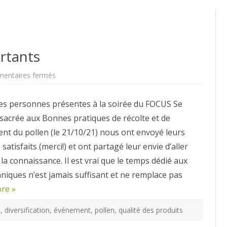
ortants
sur
entaires fermés
Pollen,
les
points
s personnes présentes à la soirée du FOCUS Se
importants
nsacrée aux Bonnes pratiques de récolte et de
nt du pollen (le 21/10/21) nous ont envoyé leurs
atisfaits (merci!) et ont partagé leur envie d’aller
 la connaissance. Il est vrai que le temps dédié aux
niques n’est jamais suffisant et ne remplace pas
re »
s
,
diversification
,
événement
,
pollen
,
qualité des produits