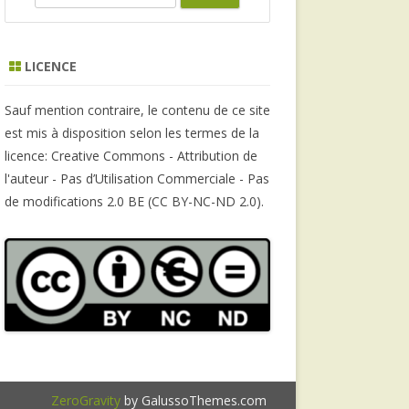
e
a
r
LICENCE
c
h
Sauf mention contraire, le contenu de ce site
est mis à disposition selon les termes de la
licence: Creative Commons - Attribution de
l'auteur - Pas d’Utilisation Commerciale - Pas
de modifications 2.0 BE (CC BY-NC-ND 2.0).
ZeroGravity
by GalussoThemes.com