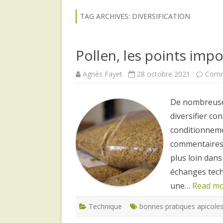
TAG ARCHIVES:
DIVERSIFICATION
Pollen, les points imp
Agnès Fayet
28 octobre 2021
Comm
De nombreuse
diversifier co
conditionneme
commentaires s
plus loin dans
échanges tech
une…
Read mo
Technique
bonnes pratiques apicole