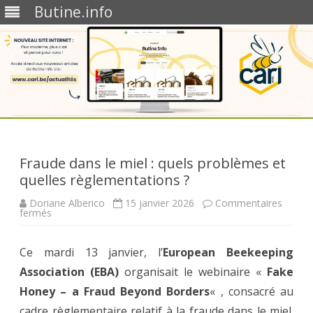
Butine.info
Skip
to
content
Fraude dans le miel : quels problèmes et
quelles règlementations ?
Doriane Alberico
15 janvier 2026
Commentaires
sur
fermés
Fraude
dans
le
Ce mardi 13 janvier, l’
miel
European Beekeeping
:
Association (EBA)
quels
organisait le webinaire «
Fake
problèmes
Honey – a Fraud Beyond Borders
et
« , consacré au
quelles
cadre règlementaire relatif à la fraude dans le miel.
règlementations