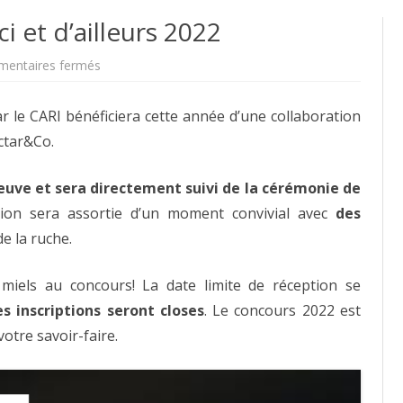
i et d’ailleurs 2022
sur
entaires fermés
Concours
des
miels
r le CARI bénéficiera cette année d’une collaboration
d’ici
et
ctar&Co.
d’ailleurs
2022
uve et sera directement suivi de la cérémonie de
tion sera assortie d’un moment convivial avec
des
e la ruche.
miels au concours! La date limite de réception se
s inscriptions seront closes
. Le concours 2022 est
otre savoir-faire.