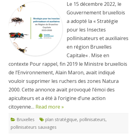
pour
Le 15 décembre 2022, le
les
Insectes
Gouvernement bruxellois
Pollinisateurs
et
a adopté la « Stratégie
auxiliaires
en
pour les Insectes
Région
Bruxelles
pollinisateurs et auxiliaires
Capitale
en région Bruxelles
Capitale« . Mise en
contexte Pour rappel, fin 2019 le Ministre bruxellois
de l’Environnement, Alain Maron, avait indiqué
vouloir supprimer les ruchers des zones Natura
2000. Cette annonce avait provoqué l’émoi des
apiculteurs et a été à l’origine d’une action
citoyenne…
Read more »
Bruxelles
plan stratégique
,
pollinisateurs
,
pollinisateurs sauvages