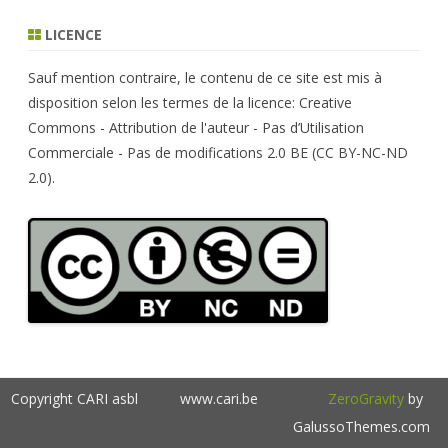
a
r
LICENCE
c
h
Sauf mention contraire, le contenu de ce site est mis à
disposition selon les termes de la licence: Creative
Commons - Attribution de l'auteur - Pas d’Utilisation
Commerciale - Pas de modifications 2.0 BE (CC BY-NC-ND
2.0).
Copyright CARI asbl
www.cari.be
ZeroGravity
by
GalussoThemes.com