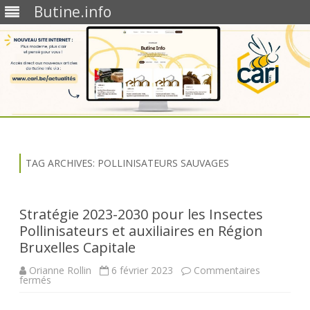
Butine.info
Skip
to
content
TAG ARCHIVES:
POLLINISATEURS SAUVAGES
Stratégie 2023-2030 pour les Insectes
Pollinisateurs et auxiliaires en Région
Bruxelles Capitale
Orianne Rollin
6 février 2023
Commentaires
sur
fermés
Stratégie
2023-
2030