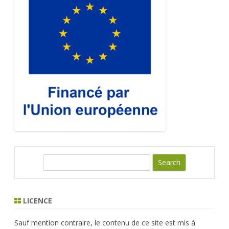
S
e
a
r
LICENCE
c
h
Sauf mention contraire, le contenu de ce site est mis à