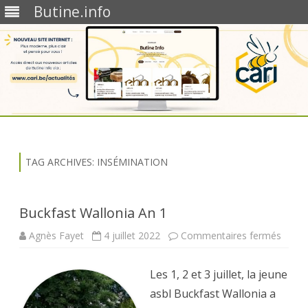
Butine.info
Skip
to
content
TAG ARCHIVES:
INSÉMINATION
Buckfast Wallonia An 1
sur
Agnès Fayet
4 juillet 2022
Commentaires fermés
Buckf
Wallo
An
Les 1, 2 et 3 juillet, la jeune
1
asbl Buckfast Wallonia a