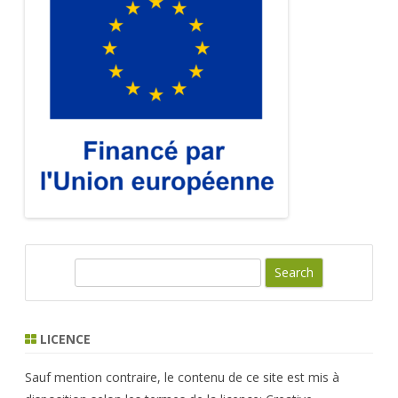
S
e
a
r
LICENCE
c
h
Sauf mention contraire, le contenu de ce site est mis à