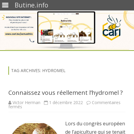
Butine.info
Skip
to
content
TAG ARCHIVES:
HYDROMEL
Connaissez vous réellement l’hydromel ?
Victor Herman
1 décembre 2022
Commentaires
sur
fermés
Connaissez
vous
réellement
l’hydromel
Lors du congrès européen
?
de l’apiculture qui se tenait