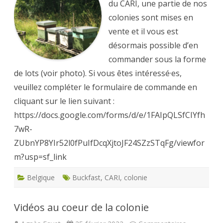
du CARI, une partie de nos
colonies sont mises en
vente et il vous est
désormais possible d’en
commander sous la forme
de lots (voir photo). Si vous êtes intéressé·es,
veuillez compléter le formulaire de commande en
cliquant sur le lien suivant :
https://docs.google.com/forms/d/e/1FAIpQLSfCIYfh
7wR-
ZUbnYP8YIr52l0fPuIfDcqXjtoJF24SZzSTqFg/viewfor
m?usp=sf_link
Belgique
Buckfast
,
CARI
,
colonie
Vidéos au coeur de la colonie