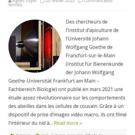
Agnès Fayet
25 février 2022
Commentaires
sur
fermés
Vidéos
au
coeur
de
Des chercheurs de
la
colonie
l’Institut d’apiculture de
l’Université Johann
Wolfgang Goethe de
Francfort-sur-le-Main
(Institut für Bienenkunde
der Johann Wolfgang
Goethe-Universität Frankfurt am Main –
Fachbereich Biologie) ont publié en mars 2021 une
étude assez révolutionnaire sur les comportements
des abeilles dans les cellules de couvain. Grâce à un
dispositif de prise d’images vidéo macro, ils ont filmé
l’intérieur du nid à…
Read more »