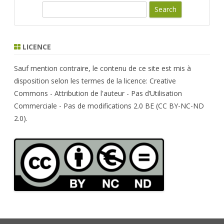
S
e
a
r
LICENCE
c
h
Sauf mention contraire, le contenu de ce site est mis à
disposition selon les termes de la licence: Creative
Commons - Attribution de l'auteur - Pas d’Utilisation
Commerciale - Pas de modifications 2.0 BE (CC BY-NC-ND
2.0).