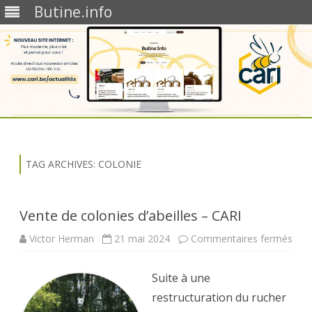
Butine.info
Skip
to
content
TAG ARCHIVES:
COLONIE
Vente de colonies d’abeilles – CARI
sur
Victor Herman
21 mai 2024
Commentaires fermés
Ven
de
colo
Suite à une
d’abe
–
restructuration du rucher
CAR