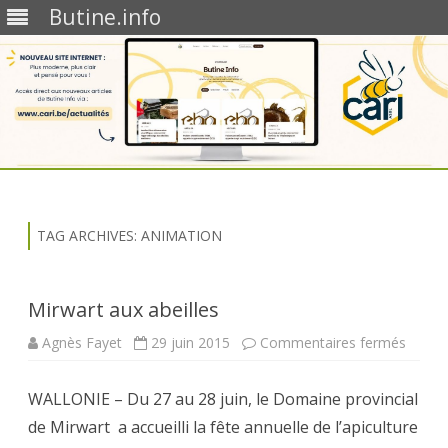
Butine.info
Skip
to
content
TAG ARCHIVES:
ANIMATION
Mirwart aux abeilles
sur
Agnès Fayet
29 juin 2015
Commentaires fermés
Mirwar
aux
abeille
WALLONIE – Du 27 au 28 juin, le Domaine provincial
de Mirwart a accueilli la fête annuelle de l’apiculture