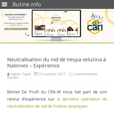
Butine.info
Skip
to
content
Neutralisation du nid de Vespa velutina à
Nalinnes – Expérience
Agnès Fayet
19 octobre 2017
Commentaires
sur
fermés
Neutralisation
du
nid
Michel De Proft du CRA-W nous fait part de son
de
Vespa
retour d’expérience sur
velutina
la dernière opération de
à
neutralisation de nid de frelons asiatiques
Nalinnes
:
–
Expérience