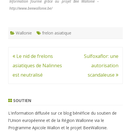
Information fournie grâce au projet Bee Wallonie –
http://www.beewallonie.be/
Wallonie
frelon asiatique
Navigation
Le nid de frelons
Sulfoxaflor: une
de
asiatiques de Nalinnes
autorisation
l’article
est neutralisé
scandaleuse
SOUTIEN
L'information diffusée sur ce blog bénéficie du soutien de
l'Union européenne et de la Région Wallonne via le
Programme Apicole Wallon et le projet BeeWallonie.