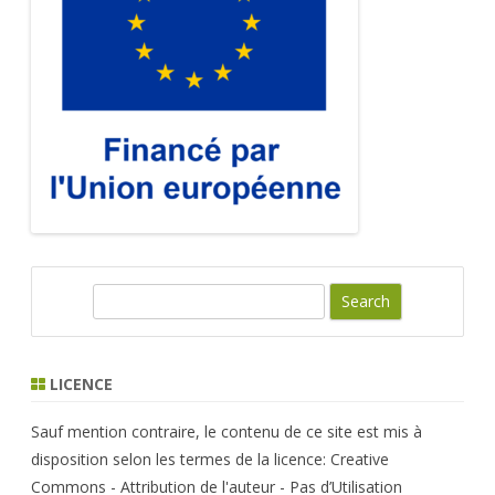
S
e
a
r
LICENCE
c
h
Sauf mention contraire, le contenu de ce site est mis à
disposition selon les termes de la licence: Creative
Commons - Attribution de l'auteur - Pas d’Utilisation