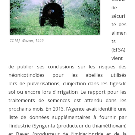
de
sécuri
té des
alimen
CC M.J. Weaver, 1999
ts
(EFSA)
vient
de publier ses conclusions sur les risques des
néonicotinoïdes pour les abeilles utilisés
lors de pulvérisations, d’injection dans les tiges/le
sol ou encore lors d’irrigation. Le rapport pour les
traitements de semences est attendu dans les
prochains mois. En 2013, l’Agence avait identifié une
liste de données supplémentaires à fournir par
l’industrie (Syngenta (producteur du thiaméthoxam)
et Bayer (producteur de l’imidaclopride et de la