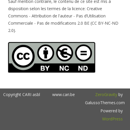
h
Sauf mention contraire, le contenu de ce site est mis à
disposition selon les termes de la licence: Creative
Commons - Attribution de l'auteur - Pas d’Utilisation
Commerciale - Pas de modifications 2.0 BE (CC BY-NC-ND
2.0).
Copyright CARI asbl
www.cari.be
ZeroGravity
by
GalussoThemes.com
Powered by
WordPress