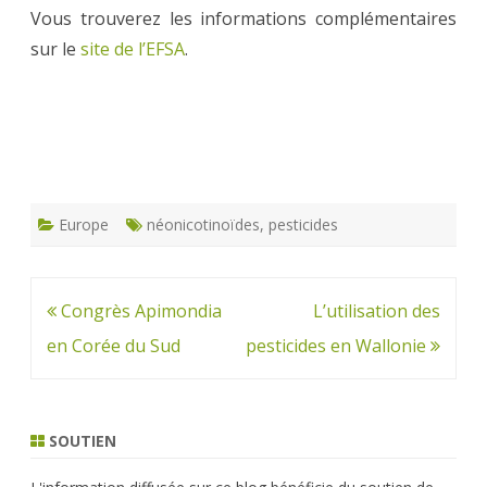
Vous trouverez les informations complémentaires
sur le
site de l’EFSA
.
Europe
néonicotinoïdes
,
pesticides
Navigation
Congrès Apimondia
L’utilisation des
de
en Corée du Sud
pesticides en Wallonie
l’article
SOUTIEN