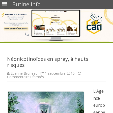
Butine.info
Skip
to
content
Néonicotinoïdes en spray, à hauts
risques
Etienne Bruneau
1 septembre 2015
sur
Commentaires fermés
Néonicotinoïdes
en
spray,
à
L’Age
hauts
risques
nce
europ
éenne