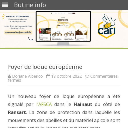
Butine.info
Skip
to
content
Foyer de loque européenne
Doriane Alberico
18 octobre 2022
Commentaires
sur
fermés
Foyer
de
loque
Un nouveau foyer de loque européenne a été
européenne
signalé par
l’AFSCA
dans le
Hainaut
du côté de
Ransart
. La zone de protection dans laquelle les
mouvements des abeilles et du matériel apicole sont