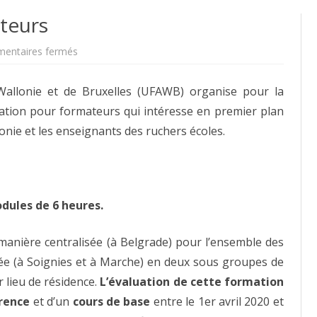
teurs
sur
entaires fermés
Formation
pour
formateurs
Wallonie et de Bruxelles (UFAWB) organise pour la
tion pour formateurs qui intéresse en premier plan
onie et les enseignants des ruchers écoles.
dules de 6 heures.
manière centralisée (à Belgrade) pour l’ensemble des
sée (à Soignies et à Marche) en deux sous groupes de
r lieu de résidence.
L’évaluation de cette formation
rence
et d’un
cours de base
entre le 1er avril 2020 et