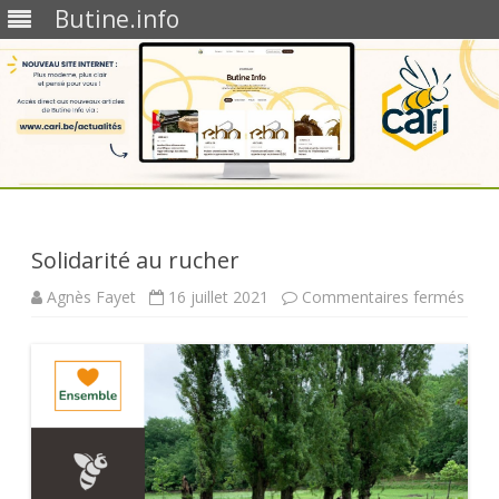
Butine.info
Skip
to
content
Solidarité au rucher
sur
Agnès Fayet
16 juillet 2021
Commentaires fermés
Solid
au
ruch