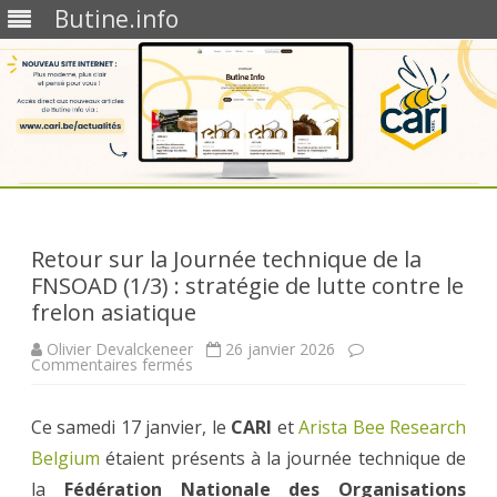
Butine.info
Skip
to
content
Retour sur la Journée technique de la
FNSOAD (1/3) : stratégie de lutte contre le
frelon asiatique
Olivier Devalckeneer
26 janvier 2026
sur
Commentaires fermés
Retour
sur
la
Ce samedi 17 janvier, le
Journée
CARI
et
Arista Bee Research
technique
Belgium
étaient présents à la journée technique de
de
la
la
Fédération Nationale des Organisations
FNSOAD (1/3)