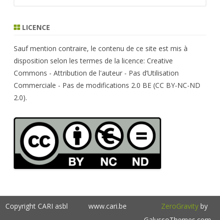
a
r
LICENCE
c
h
Sauf mention contraire, le contenu de ce site est mis à
disposition selon les termes de la licence: Creative
Commons - Attribution de l'auteur - Pas d’Utilisation
Commerciale - Pas de modifications 2.0 BE (CC BY-NC-ND
2.0).
Copyright CARI asbl
www.cari.be
ZeroGravity
by
GalussoThemes.com