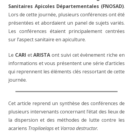
(3/3)
Sanitaires Apicoles Départementales (FNOSAD)
:
.
lutte
Lors de cette journée, plusieurs conférences ont été
contre
les
présentées et abordaient un panel de sujets variés.
acariens
parasites
Les conférences étaient principalement centrées
de
l’abeille
sur l’aspect sanitaire en apiculture.
Le
CARI
et
ARISTA
ont suivi cet évènement riche en
informations et vous présentent une série d’articles
qui reprennent les éléments clés ressortant de cette
journée.
Cet article reprend un synthèse des conférences de
plusieurs intervenants concernant l’état des lieux de
la dispersion et des méthodes de lutte contre les
acariens
Tropilaelaps
et
Varroa destructor.