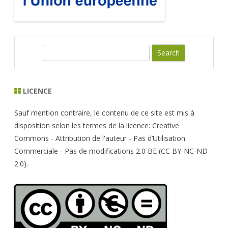
S
e
a
r
LICENCE
c
h
Sauf mention contraire, le contenu de ce site est mis à
disposition selon les termes de la licence: Creative
Commons - Attribution de l'auteur - Pas d’Utilisation
Commerciale - Pas de modifications 2.0 BE (CC BY-NC-ND
2.0).