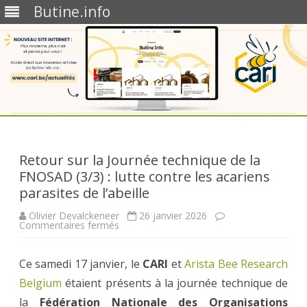
Butine.info
Skip
to
content
Retour sur la Journée technique de la
FNOSAD (3/3) : lutte contre les acariens
parasites de l’abeille
Olivier Devalckeneer
26 janvier 2026
sur
Commentaires fermés
Retour
sur
la
Ce samedi 17 janvier, le
Journée
CARI
et
Arista Bee Research
technique
Belgium
étaient présents à la journée technique de
de
la
la
Fédération Nationale des Organisations
FNOSAD