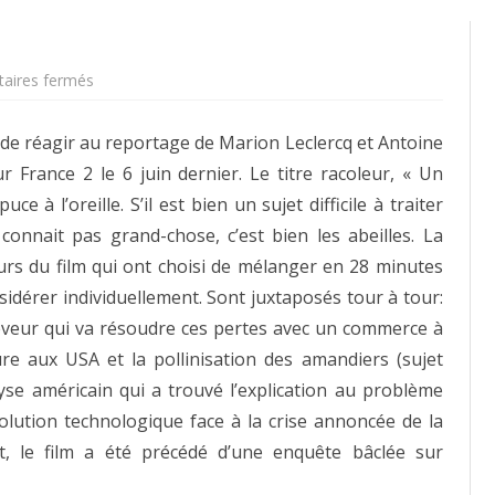
sur
aires fermés
Racolage
médiatique
de réagir au reportage de Marion Leclercq et Antoine
 France 2 le 6 juin dernier. Le titre racoleur, « Un
e à l’oreille. S’il est bien un sujet difficile à traiter
 connait pas grand-chose, c’est bien les abeilles. La
urs du film qui ont choisi de mélanger en 28 minutes
nsidérer individuellement. Sont juxtaposés tour à tour:
éleveur qui va résoudre ces pertes avec un commerce à
ture aux USA et la pollinisation des amandiers (sujet
lyse américain qui a trouvé l’explication au problème
 solution technologique face à la crise annoncée de la
ent, le film a été précédé d’une enquête bâclée sur