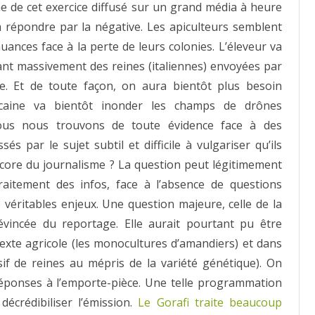
ne de cet exercice diffusé sur un grand média à heure
à répondre par la négative. Les apiculteurs semblent
uances face à la perte de leurs colonies. L’éleveur va
sant massivement des reines (italiennes) envoyées par
e. Et de toute façon, on aura bientôt plus besoin
ricaine va bientôt inonder les champs de drônes
 Nous nous trouvons de toute évidence face à des
és par le sujet subtil et difficile à vulgariser qu’ils
encore du journalisme ? La question peut légitimement
raitement des infos, face à l’absence de questions
 véritables enjeux. Une question majeure, celle de la
 évincée du reportage. Elle aurait pourtant pu être
texte agricole (les monocultures d’amandiers) et dans
if de reines au mépris de la variété génétique). On
réponses à l’emporte-pièce. Une telle programmation
écrédibiliser l’émission.
Le Gorafi traite beaucoup