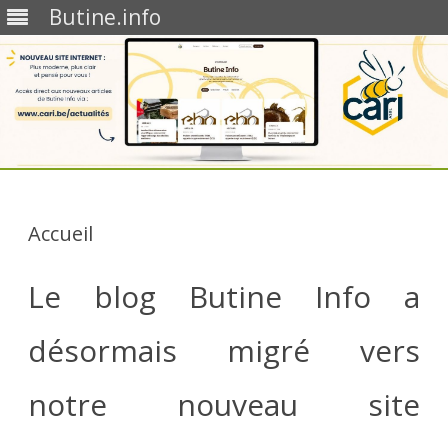
Butine.info
Skip
to
content
Accueil
Le blog Butine Info a
désormais migré vers
notre nouveau site