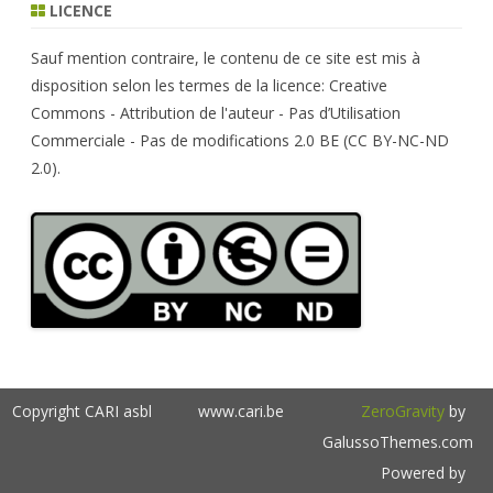
r
LICENCE
c
h
Sauf mention contraire, le contenu de ce site est mis à
disposition selon les termes de la licence: Creative
Commons - Attribution de l'auteur - Pas d’Utilisation
Commerciale - Pas de modifications 2.0 BE (CC BY-NC-ND
2.0).
Copyright CARI asbl
www.cari.be
ZeroGravity
by
GalussoThemes.com
Powered by