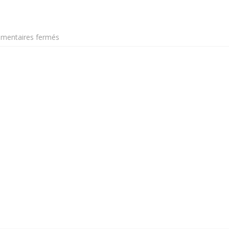
sur
mentaires fermés
Cruiser
NL