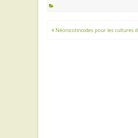
Navigation
Néonicotinoïdes pour les cultures d
de
l’article