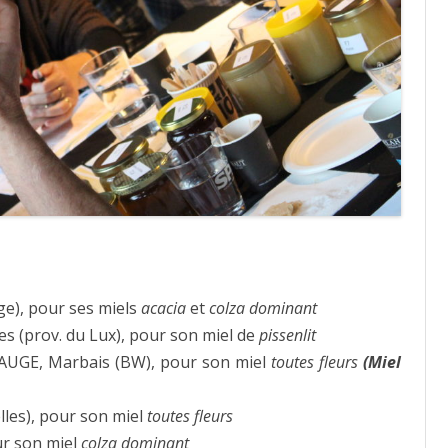
e), pour ses miels
acacia
et
colza dominant
 (prov. du Lux), pour son miel de
pissenlit
UGE, Marbais (BW), pour son miel
toutes fleurs
(Miel
lles), pour son miel
toutes fleurs
r son miel
colza dominant