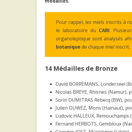
médailles.
Pour rappel, les miels inscrits à
le laboratoire du
CARI
. Plusieu
organoleptique sont analysés afin
botanique
de chaque miel inscrit.
14 Médailles de Bronze
David BORREMANS, Londerzeel (Br
Nicolas BREYE, Rhisnes (Namur), 
Sorin DUMITRAS Rebecq (BW), pou
Julien DUWEZ, Mons (Hainaut), po
Ludovic HALLEUX, Remouchamps (L
Fernand HERBOTS, Gembloux (Nam
Georges JOST, Mürringen (Liège), 