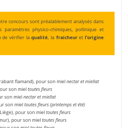
 notre concours sont préalablement analysés dans
rs paramètres physico-chimiques, pollinique et
 de vérifier la
qualité
, la
fraicheur
et
l’origine
abant flamand), pour son miel
nectar et miellat
pour son miel
toutes fleurs
r son miel
nectar et miellat
ur son miel
toutes fleurs (printemps et été)
iège), pour son miel
toutes fleurs
ur), pour son miel
toutes fleurs
pour son miel
toutes fleurs