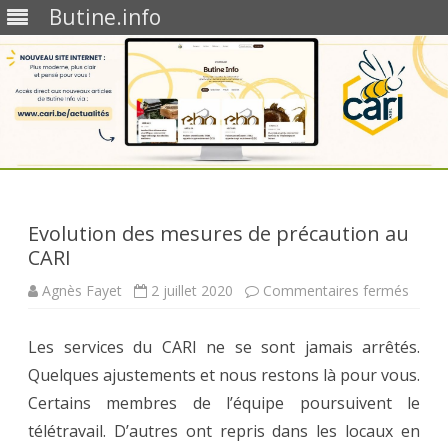
Butine.info
Skip
to
content
Evolution des mesures de précaution au
CARI
sur
Agnès Fayet
2 juillet 2020
Commentaires fermés
Evolut
des
mesur
Les services du CARI ne se sont jamais arrêtés.
de
préca
Quelques ajustements et nous restons là pour vous.
au
CARI
Certains membres de l’équipe poursuivent le
télétravail. D’autres ont repris dans les locaux en