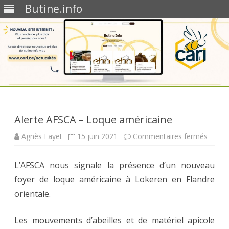
Butine.info
Skip
to
content
Alerte AFSCA – Loque américaine
sur
Agnès Fayet
15 juin 2021
Commentaires fermés
Alerte
AFSCA
–
L’AFSCA nous signale la présence d’un nouveau
Loque
améric
foyer de loque américaine à Lokeren en Flandre
orientale.
Les mouvements d’abeilles et de matériel apicole