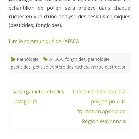
échantillon de pollen sera prélevé dans chaque
rucher en vue d’une analyse des résidus chimiques
(pesticides, fongicides).
Lire le communiqué de l’AFSCA
Pathologie
AFSCA
,
fongicides
,
pathologie
,
pesticides
,
petit coléoptère des ruches
,
varroa destructor
Navigation
Gargamel contre les
Lancement de l’appel à
de
ravageurs
projets pour la
l’article
formation apicole en
Région Wallonne