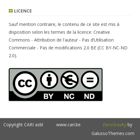
a
r
LICENCE
c
h
Sauf mention contraire, le contenu de ce site est mis à
disposition selon les termes de la licence: Creative
Commons - Attribution de l'auteur - Pas d’Utilisation
Commerciale - Pas de modifications 2.0 BE (CC BY-NC-ND
2.0).
Copyright CARI asbl
www.cari.be
ZeroGravity
by
GalussoThemes.com