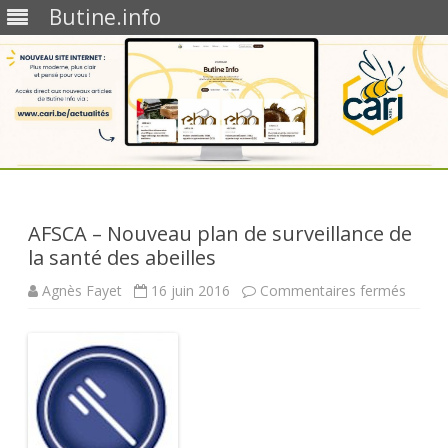
Butine.info
Skip
to
content
AFSCA – Nouveau plan de surveillance de
la santé des abeilles
sur
Agnès Fayet
16 juin 2016
Commentaires fermés
AFSCA
–
Nouve
plan
de
survei
de
la
santé
des
abeille