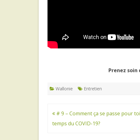
Prenez soin 
Wallonie
Entretien
Navigation
# 9 – Comment ça se passe pour toi
de
temps du COVID-19?
l’article