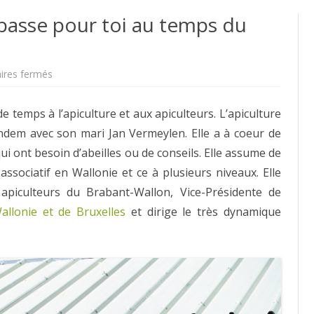
asse pour toi au temps du
sur
res fermés
#10
–
Comment
emps à l’apiculture et aux apiculteurs. L’apiculture
ça
se
andem avec son mari Jan Vermeylen. Elle a à coeur de
passe
pour
ui ont besoin d’abeilles ou de conseils. Elle assume de
toi
au
sociatif en Wallonie et ce à plusieurs niveaux. Elle
temps
du
apiculteurs du Brabant-Wallon, Vice-Présidente de
COVID-
19?
allonie et de Bruxelles
et dirige le très dynamique