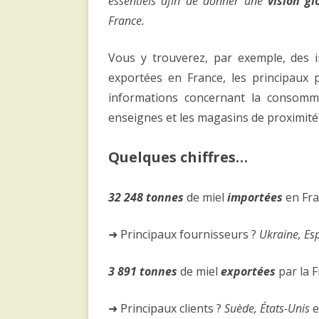
essentiels afin de donner une
vision g
France.
Vous y trouverez, par exemple, des i
exportées en France, les principaux 
informations concernant la consomm
enseignes et les magasins de proximité)
Quelques chiffres…
32 248 tonnes
de miel
importées
en Fr
➜ Principaux fournisseurs ?
Ukraine, Es
3 891 tonnes
de miel
exporté
es
par la 
➜ Principaux clients ?
Suède, États-Unis
e