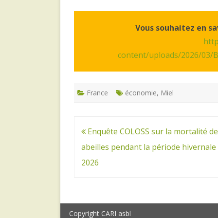
Vous souhaitez en sav
http
content/uploads/2026/03/Bu
France
économie
,
Miel
Navigation
Enquête COLOSS sur la mortalité de
de
abeilles pendant la période hivernale
l’article
2026
Copyright CARI asbl