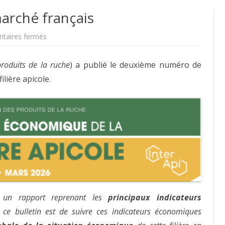
marché français
sur
taires fermés
Un
coup
d’oeil
produits de la ruche
sur
) a publié le deuxième numéro de
le
lière apicole.
marché
français
st un rapport reprenant les
principaux indicateurs
de ce bulletin est de suivre ces indicateurs économiques