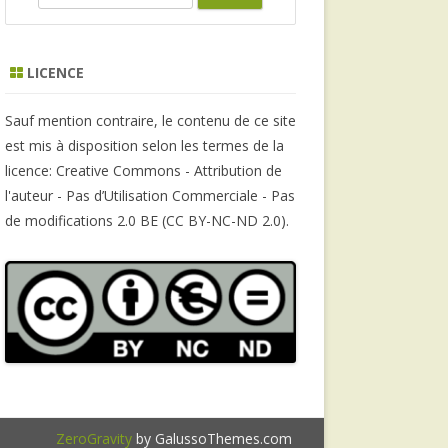
e
a
r
LICENCE
c
h
Sauf mention contraire, le contenu de ce site
est mis à disposition selon les termes de la
licence: Creative Commons - Attribution de
l'auteur - Pas d’Utilisation Commerciale - Pas
de modifications 2.0 BE (CC BY-NC-ND 2.0).
ZeroGravity
by GalussoThemes.com