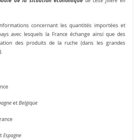
lobale de la situation économique
de cette filière en
nformations concernant les quantités importées et
pays avec lesquels la France échange ainsi que des
ation des produits de la ruche (dans les grandes
.
ance
pagne
et
Belgique
France
t
Espagne